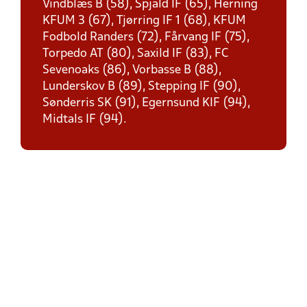
Vindblæs B (58), Spjald IF (65), Herning
KFUM 3 (67), Tjørring IF 1 (68), KFUM
Fodbold Randers (72), Fårvang IF (75),
Torpedo AT (80), Saxild IF (83), FC
Sevenoaks (86), Vorbasse B (88),
Lunderskov B (89), Stepping IF (90),
Sønderris SK (91), Egernsund KIF (94),
Midtals IF (94).