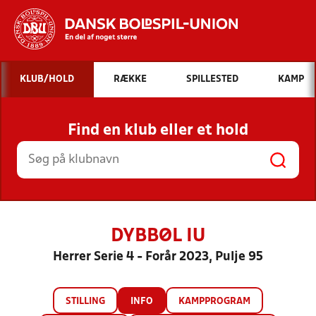
Hvad vil du søge efter?
KLUB/HOLD
RÆKKE
SPILLESTED
KAMP
INDHOLD OG NYHEDER
Find en klub eller et hold
STILLINGER, RESULTATER, KLUBBER OG
HOLD
DYBBØL IU
Herrer Serie 4 - Forår 2023, Pulje 95
STILLING
INFO
KAMPPROGRAM