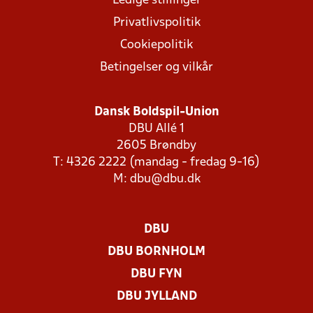
Ledige stillinger
Privatlivspolitik
Cookiepolitik
Betingelser og vilkår
Dansk Boldspil-Union
DBU Allé 1
2605 Brøndby
T: 4326 2222 (mandag - fredag 9-16)
M:
dbu@dbu.dk
DBU
DBU BORNHOLM
DBU FYN
DBU JYLLAND