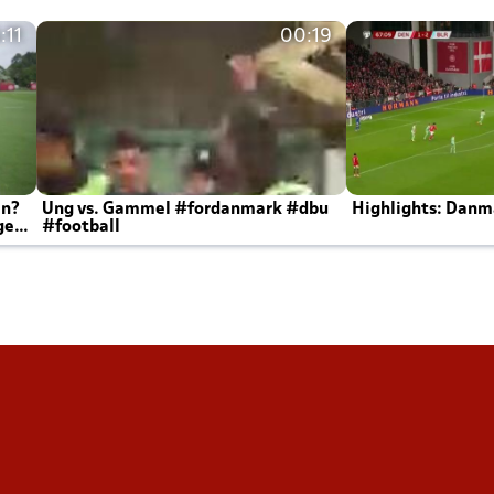
:11
00:19
en?
Ung vs. Gammel #fordanmark #dbu
Highlights: Danma
ger
#football