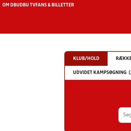
OM DBU
DBU TV
FANS & BILLETTER
KLUB/HOLD
RÆKK
UDVIDET KAMPSØGNING