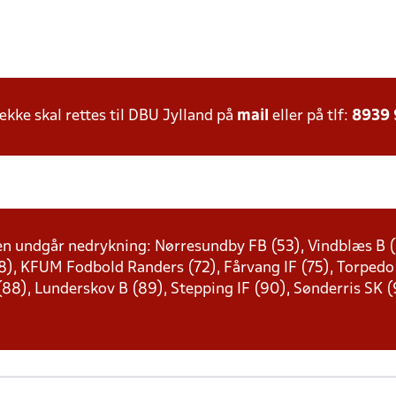
ke skal rettes til DBU Jylland på
mail
eller på tlf:
8939
en undgår nedrykning: Nørresundby FB (53), Vindblæs B (5
68), KFUM Fodbold Randers (72), Fårvang IF (75), Torpedo 
88), Lunderskov B (89), Stepping IF (90), Sønderris SK (