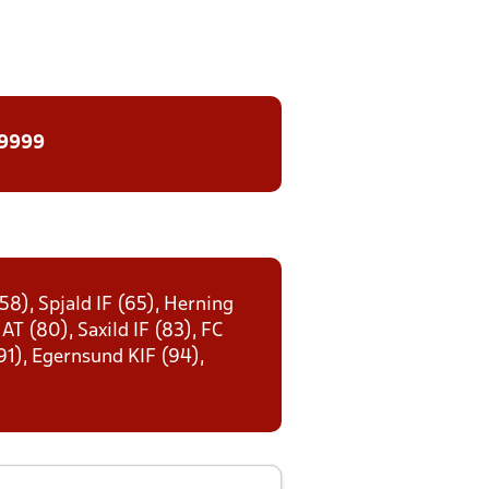
 9999
8), Spjald IF (65), Herning
AT (80), Saxild IF (83), FC
91), Egernsund KIF (94),