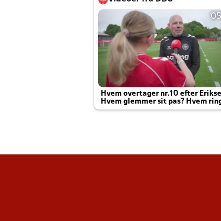
05
Hvem overtager nr.10 efter Eriks
Hvem glemmer sit pas? Hvem rin
Joachim altid til efter kampe?