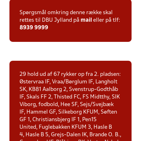
Spørgsmål omkring denne række skal
rettes til DBU Jylland på
mail
eller på tlf:
8939 9999
29 hold ud af 67 rykker op fra 2. pladsen:
Østervraa IF, Vraa/Børglum IF, Langholt
SK, KB81 Aalborg 2, Svenstrup-Godthåb
IF, Skals FF 2, Thisted FC, FS Midtthy, SIK
Viborg, fodbold, Hee SF, Sejs/Svejbæk
IF, Hammel GF, Silkeborg KFUM, Søften
GF 1, Christiansbjerg IF 1, Pen15
United, Fuglebakken KFUM 3, Hasle B
4, Hasle B 5, Grejs-Dalen IK, Brande O. B.,