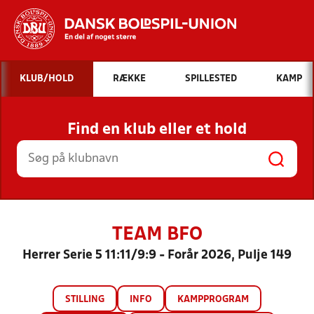
Hvad vil du søge efter?
KLUB/HOLD
RÆKKE
SPILLESTED
KAMP
INDHOLD OG NYHEDER
Find en klub eller et hold
STILLINGER, RESULTATER, KLUBBER OG
HOLD
TEAM BFO
Herrer Serie 5 11:11/9:9 - Forår 2026, Pulje 149
STILLING
INFO
KAMPPROGRAM