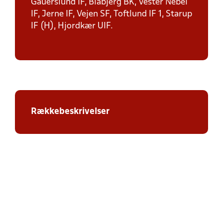
Gauerslund IF, Blåbjerg BK, Vester Nebel
IF, Jerne IF, Vejen SF, Toftlund IF 1, Starup
IF (H), Hjordkær UIF.
Rækkebeskrivelser