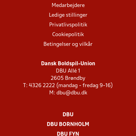
Medarbejdere
Ledige stillinger
Privatlivspolitik
Cookiepolitik
Betingelser og vilkår
Dansk Boldspil-Union
DBU Allé 1
2605 Brøndby
T: 4326 2222 (mandag - fredag 9-16)
M:
dbu@dbu.dk
DBU
DBU BORNHOLM
DBU FYN