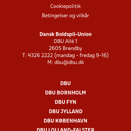
Cookiepolitik
Betingelser og vilkår
Dansk Boldspil-Union
DBU Allé 1
2605 Brøndby
T: 4326 2222 (mandag - fredag 9-16)
M:
dbu@dbu.dk
DBU
DBU BORNHOLM
DBU FYN
DBU JYLLAND
DBU KØBENHAVN
DBU LOLLAND-FALSTER