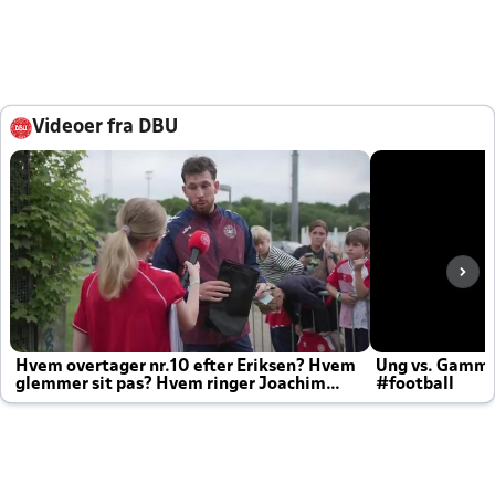
Videoer fra DBU
Hvem overtager nr.10 efter Eriksen? Hvem
Ung vs. Gamm
glemmer sit pas? Hvem ringer Joachim
#football
altid til efter kampe?