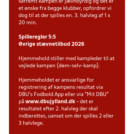
såfremt kampen er jævnbyrdig og det er
et ønske fra begge klubber, opfordrer vi
dog til at der spilles en. 3. halvleg af 1 x
20 min.
Spilleregler 5:5
Øvrige stævnetilbud 2026
Hjemmehold stiller med kampleder til at
vejlede kampen (døm-selv-kamp).
Hjemmeholdet er ansvarlige for
registrering af kampens resultat via
DBU’s Fodbold App eller via ”Mit DBU”
på
www.dbujylland.dk
- det er
resultatet efter 2. halvleg der skal
indberettes, uanset om der spilles 2 eller
3 halvlege.