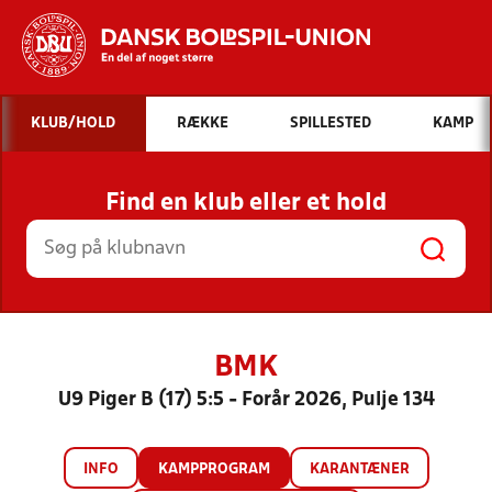
Hvad vil du søge efter?
KLUB/HOLD
RÆKKE
SPILLESTED
KAMP
INDHOLD OG NYHEDER
Find en klub eller et hold
STILLINGER, RESULTATER, KLUBBER OG
HOLD
BMK
U9 Piger B (17) 5:5 - Forår 2026, Pulje 134
INFO
KAMPPROGRAM
KARANTÆNER