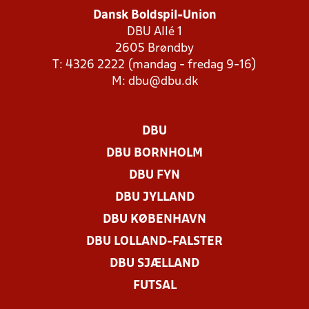
Dansk Boldspil-Union
DBU Allé 1
2605 Brøndby
T: 4326 2222 (mandag - fredag 9-16)
M:
dbu@dbu.dk
DBU
DBU BORNHOLM
DBU FYN
DBU JYLLAND
DBU KØBENHAVN
DBU LOLLAND-FALSTER
DBU SJÆLLAND
FUTSAL