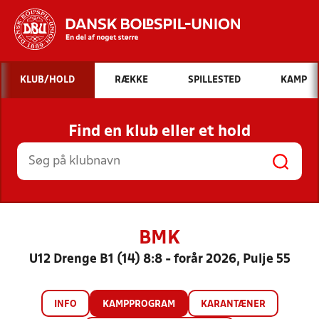
Hvad vil du søge efter?
KLUB/HOLD
RÆKKE
SPILLESTED
KAMP
INDHOLD OG NYHEDER
Find en klub eller et hold
STILLINGER, RESULTATER, KLUBBER OG
HOLD
BMK
U12 Drenge B1 (14) 8:8 - forår 2026, Pulje 55
INFO
KAMPPROGRAM
KARANTÆNER