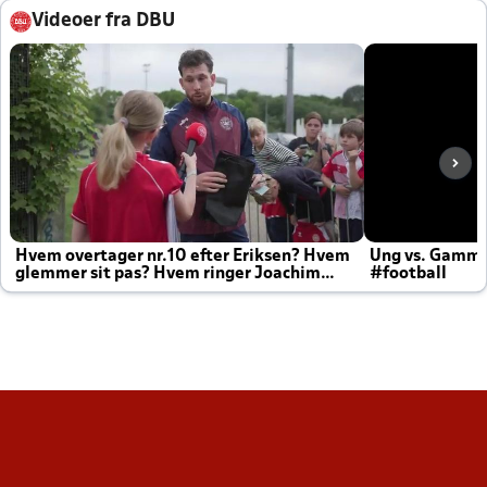
Videoer fra DBU
Hvem overtager nr.10 efter Eriksen? Hvem
Ung vs. Gamm
glemmer sit pas? Hvem ringer Joachim
#football
altid til efter kampe?