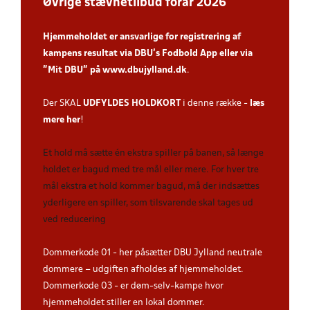
Øvrige stævnetilbud forår 2026
Hjemmeholdet er ansvarlige for registrering af
kampens resultat via DBU’s Fodbold App
eller via
”Mit DBU” på
www.dbujylland.dk
.
Der SKAL
UDFYLDES HOLDKORT
i denne række -
læs
mere her
!
Et hold må sætte én ekstra spiller på banen, så længe
holdet er bagud med tre mål eller mere. For hver tre
mål ekstra et hold kommer bagud, må der indsættes
yderligere en spiller, som tilsvarende skal tages ud
ved reducering
Dommerkode 01 - her påsætter DBU Jylland neutrale
dommere – udgiften afholdes af hjemmeholdet.
Dommerkode 03 - er døm-selv-kampe hvor
hjemmeholdet stiller en lokal dommer.