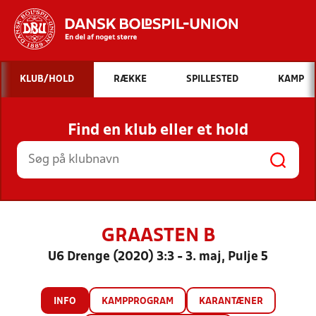
Hvad vil du søge efter?
KLUB/HOLD
RÆKKE
SPILLESTED
KAMP
INDHOLD OG NYHEDER
Find en klub eller et hold
STILLINGER, RESULTATER, KLUBBER OG
HOLD
GRAASTEN B
U6 Drenge (2020) 3:3 - 3. maj, Pulje 5
INFO
KAMPPROGRAM
KARANTÆNER