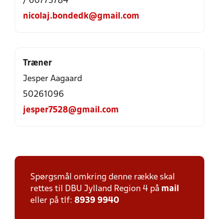
/ 60773784
nicolaj.bondedk@gmail.com
Træner
Jesper Aagaard
50261096
jesper7528@gmail.com
Spørgsmål omkring denne række skal
rettes til DBU Jylland Region 4 på
mail
eller på tlf:
8939 9940