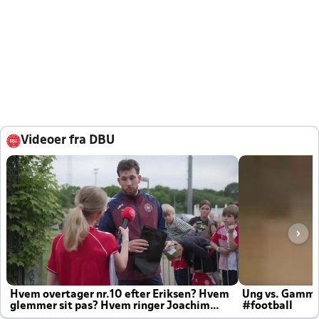
Videoer fra DBU
Hvem overtager nr.10 efter Eriksen? Hvem
Ung vs. Gamm
glemmer sit pas? Hvem ringer Joachim
#football
altid til efter kampe?