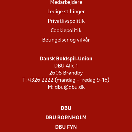
Medarbejdere
Ledige stillinger
Privatlivspolitik
Cookiepolitik
Betingelser og vilkår
Dansk Boldspil-Union
DBU Allé 1
2605 Brøndby
T: 4326 2222 (mandag - fredag 9-16)
M:
dbu@dbu.dk
DBU
DBU BORNHOLM
DBU FYN