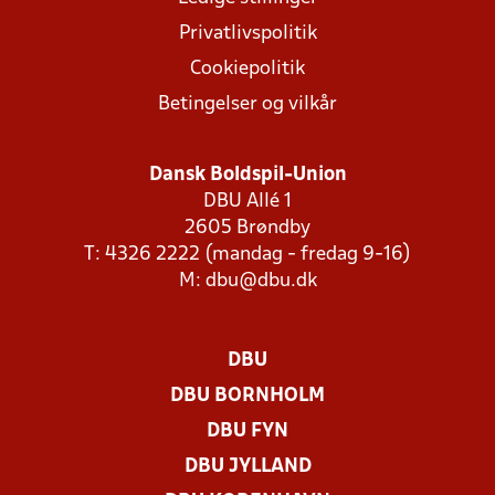
Privatlivspolitik
Cookiepolitik
Betingelser og vilkår
Dansk Boldspil-Union
DBU Allé 1
2605 Brøndby
T: 4326 2222 (mandag - fredag 9-16)
M:
dbu@dbu.dk
DBU
DBU BORNHOLM
DBU FYN
DBU JYLLAND