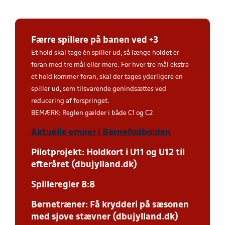
Færre spillere på banen ved +3
Et hold skal tage én spiller ud, så længe holdet er
foran med tre mål eller mere. For hver tre mål ekstra
et hold kommer foran, skal der tages yderligere en
spiller ud, som tilsvarende genindsættes ved
reducering af forspringet.
BEMÆRK: Reglen gælder i både C1 og C2
Aktuelle emner i Børnefodbolden
Pilotprojekt: Holdkort i U11 og U12 til
efteråret (dbujylland.dk)
Spilleregler 8:8
Børnetræner: Få krydderi på sæsonen
med sjove stævner (dbujylland.dk)