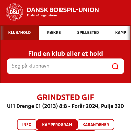
Hvad vil du søge efter?
KLUB/HOLD
RÆKKE
SPILLESTED
KAMP
INDHOLD OG NYHEDER
Find en klub eller et hold
STILLINGER, RESULTATER, KLUBBER OG
HOLD
GRINDSTED GIF
U11 Drenge C1 (2013) 8:8 - Forår 2024, Pulje 320
INFO
KAMPPROGRAM
KARANTÆNER