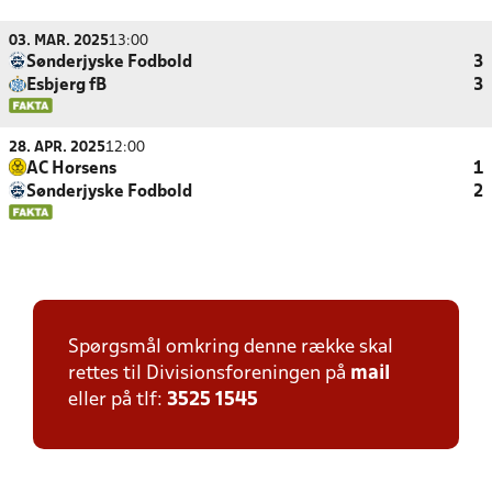
03. MAR. 2025
13:00
Sønderjyske Fodbold
3
Esbjerg fB
3
28. APR. 2025
12:00
AC Horsens
1
Sønderjyske Fodbold
2
Spørgsmål omkring denne række skal
rettes til Divisionsforeningen på
mail
eller på tlf:
3525 1545