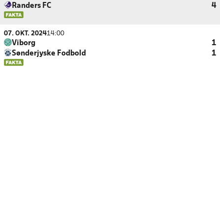
Randers FC
4
07. OKT. 2024
14:00
Viborg
1
Sønderjyske Fodbold
1