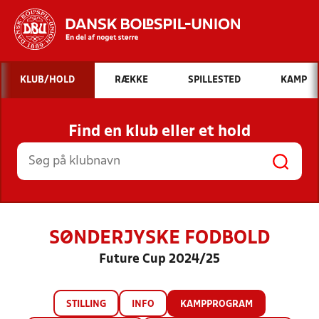
Hvad vil du søge efter?
KLUB/HOLD
RÆKKE
SPILLESTED
KAMP
INDHOLD OG NYHEDER
Find en klub eller et hold
STILLINGER, RESULTATER, KLUBBER OG
HOLD
SØNDERJYSKE FODBOLD
Future Cup 2024/25
STILLING
INFO
KAMPPROGRAM