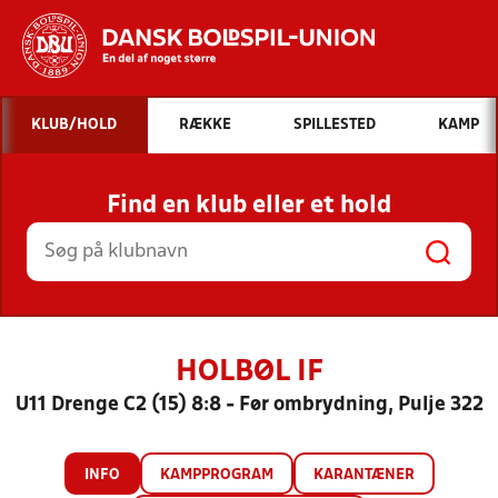
Hvad vil du søge efter?
KLUB/HOLD
RÆKKE
SPILLESTED
KAMP
INDHOLD OG NYHEDER
Find en klub eller et hold
STILLINGER, RESULTATER, KLUBBER OG
HOLD
HOLBØL IF
U11 Drenge C2 (15) 8:8 - Før ombrydning, Pulje 322
INFO
KAMPPROGRAM
KARANTÆNER