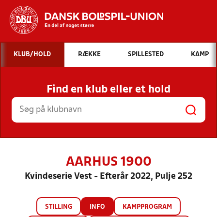
Hvad vil du søge efter?
KLUB/HOLD
RÆKKE
SPILLESTED
KAMP
INDHOLD OG NYHEDER
Find en klub eller et hold
STILLINGER, RESULTATER, KLUBBER OG
HOLD
AARHUS 1900
Kvindeserie Vest - Efterår 2022, Pulje 252
STILLING
INFO
KAMPPROGRAM