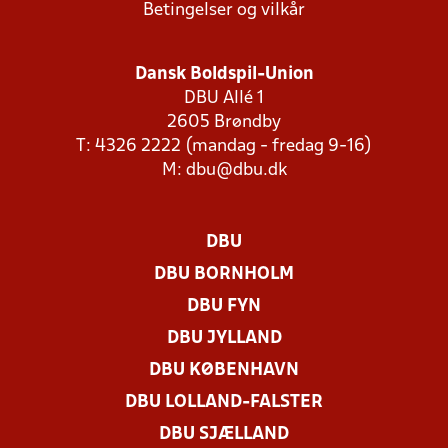
Betingelser og vilkår
Dansk Boldspil-Union
DBU Allé 1
2605 Brøndby
T: 4326 2222 (mandag - fredag 9-16)
M:
dbu@dbu.dk
DBU
DBU BORNHOLM
DBU FYN
DBU JYLLAND
DBU KØBENHAVN
DBU LOLLAND-FALSTER
DBU SJÆLLAND