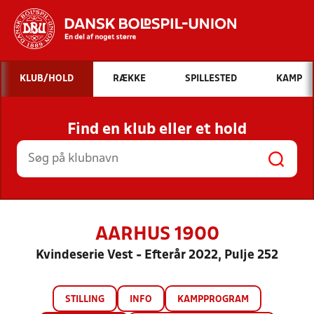
Hvad vil du søge efter?
KLUB/HOLD
RÆKKE
SPILLESTED
KAMP
INDHOLD OG NYHEDER
Find en klub eller et hold
STILLINGER, RESULTATER, KLUBBER OG
HOLD
AARHUS 1900
Kvindeserie Vest - Efterår 2022, Pulje 252
STILLING
INFO
KAMPPROGRAM