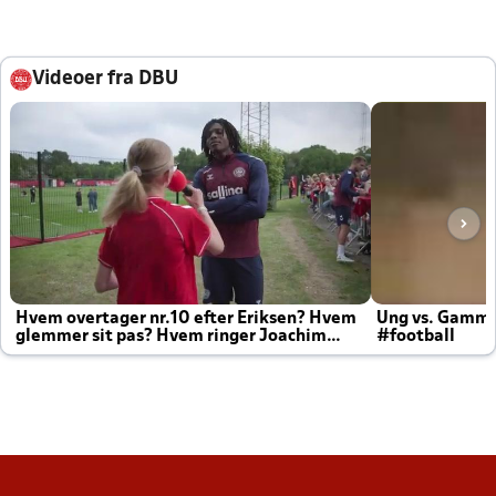
Videoer fra DBU
Hvem overtager nr.10 efter Eriksen? Hvem
Ung vs. Gamm
glemmer sit pas? Hvem ringer Joachim
#football
altid til efter kampe?