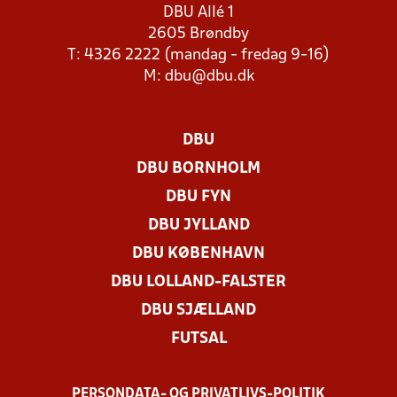
DBU Allé 1
2605 Brøndby
T: 4326 2222 (mandag - fredag 9-16)
M:
dbu@dbu.dk
DBU
DBU BORNHOLM
DBU FYN
DBU JYLLAND
DBU KØBENHAVN
DBU LOLLAND-FALSTER
DBU SJÆLLAND
FUTSAL
PERSONDATA- OG PRIVATLIVS-POLITIK