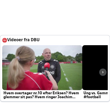
Videoer fra DBU
Hvem overtager nr.10 efter Eriksen? Hvem
Ung vs. Gamm
glemmer sit pas? Hvem ringer Joachim
#football
altid til efter kampe?