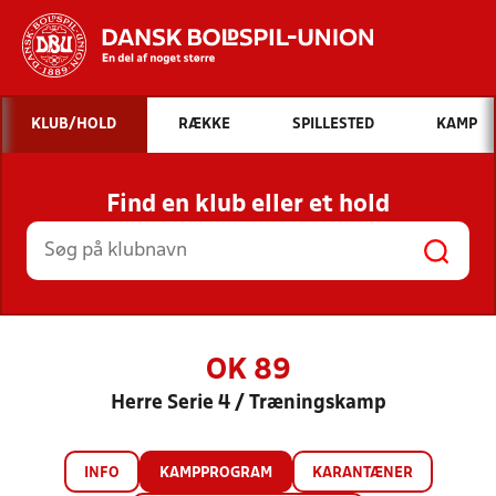
Hvad vil du søge efter?
KLUB/HOLD
RÆKKE
SPILLESTED
KAMP
INDHOLD OG NYHEDER
Find en klub eller et hold
STILLINGER, RESULTATER, KLUBBER OG
HOLD
OK 89
Herre Serie 4 / Træningskamp
INFO
KAMPPROGRAM
KARANTÆNER