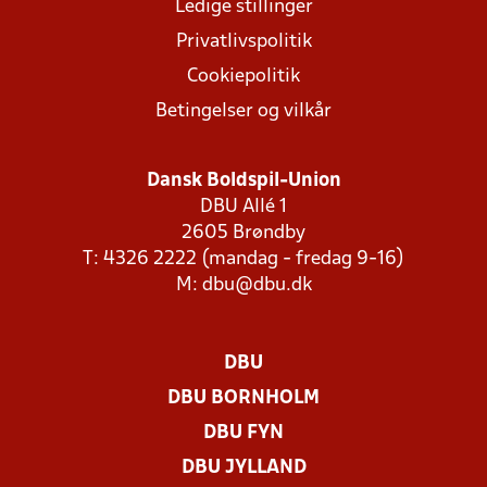
Ledige stillinger
Privatlivspolitik
Cookiepolitik
Betingelser og vilkår
Dansk Boldspil-Union
DBU Allé 1
2605 Brøndby
T: 4326 2222 (mandag - fredag 9-16)
M:
dbu@dbu.dk
DBU
DBU BORNHOLM
DBU FYN
DBU JYLLAND