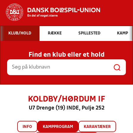
Hvad vil du søge efter?
KLUB/HOLD
RÆKKE
SPILLESTED
KAMP
INDHOLD OG NYHEDER
Find en klub eller et hold
STILLINGER, RESULTATER, KLUBBER OG
HOLD
KOLDBY/HØRDUM IF
U7 Drenge (19) INDE, Pulje 252
INFO
KAMPPROGRAM
KARANTÆNER