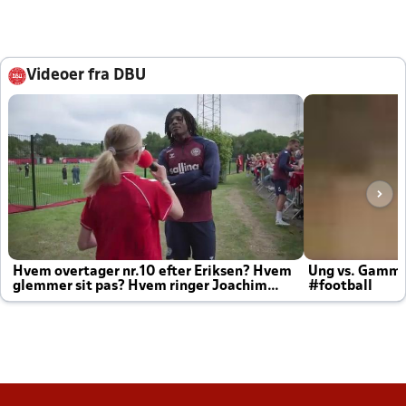
Videoer fra DBU
Hvem overtager nr.10 efter Eriksen? Hvem
Ung vs. Gamm
glemmer sit pas? Hvem ringer Joachim
#football
altid til efter kampe?