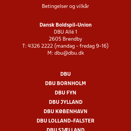
Betingelser og vilkår
Dansk Boldspil-Union
DBU Allé 1
2605 Brøndby
T: 4326 2222 (mandag - fredag 9-16)
M:
dbu@dbu.dk
DBU
DBU BORNHOLM
DBU FYN
DBU JYLLAND
DBU KØBENHAVN
DBU LOLLAND-FALSTER
DBU SJÆLLAND