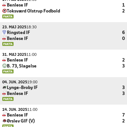
Benløse IF
1
Toksværd Olstrup Fodbold
2
23. MAJ 2025
18:30
Ringsted IF
6
Benløse IF
0
31. MAJ 2025
11:00
Benløse IF
2
B. 73, Slagelse
3
04. JUN. 2025
19:00
Lynge-Broby IF
3
Benløse IF
3
14. JUN. 2025
11:00
Benløse IF
7
Ørslev GIF (V)
2