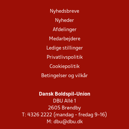
Nyhedsbreve
Nyheder
Afdelinger
Medarbejdere
Ledige stillinger
Privatlivspolitik
Cookiepolitik
Betingelser og vilkår
Dansk Boldspil-Union
DBU Allé 1
2605 Brøndby
T: 4326 2222 (mandag - fredag 9-16)
M:
dbu@dbu.dk