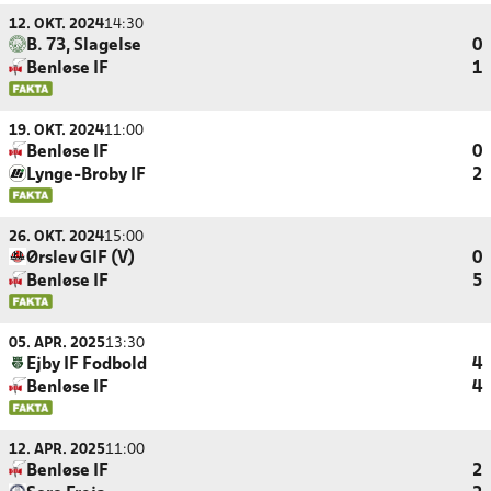
12. OKT. 2024
14:30
B. 73, Slagelse
0
Benløse IF
1
19. OKT. 2024
11:00
Benløse IF
0
Lynge-Broby IF
2
26. OKT. 2024
15:00
Ørslev GIF (V)
0
Benløse IF
5
05. APR. 2025
13:30
Ejby IF Fodbold
4
Benløse IF
4
12. APR. 2025
11:00
Benløse IF
2