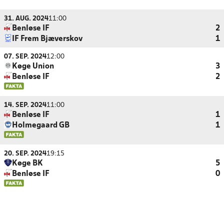
31. AUG. 2024
11:00
Benløse IF
2
IF Frem Bjæverskov
1
07. SEP. 2024
12:00
Køge Union
3
Benløse IF
2
14. SEP. 2024
11:00
Benløse IF
1
Holmegaard GB
1
20. SEP. 2024
19:15
Køge BK
5
Benløse IF
0