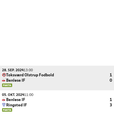
28. SEP. 2024
13:00
Toksværd Olstrup Fodbold
1
Benløse IF
0
05. OKT. 2024
11:00
Benløse IF
1
Ringsted IF
3