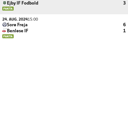
Ejby IF Fodbold
3
24. AUG. 2024
15:00
Sorø Freja
6
Benløse IF
1