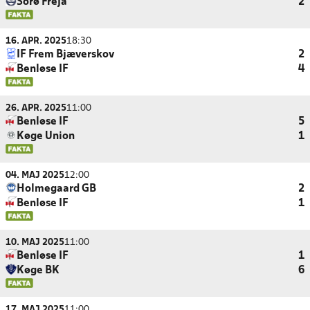
Sorø Freja
2
16. APR. 2025
18:30
IF Frem Bjæverskov
2
Benløse IF
4
26. APR. 2025
11:00
Benløse IF
5
Køge Union
1
04. MAJ 2025
12:00
Holmegaard GB
2
Benløse IF
1
10. MAJ 2025
11:00
Benløse IF
1
Køge BK
6
17. MAJ 2025
11:00