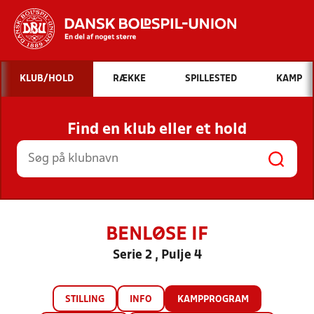
Hvad vil du søge efter?
KLUB/HOLD
RÆKKE
SPILLESTED
KAMP
INDHOLD OG NYHEDER
Find en klub eller et hold
STILLINGER, RESULTATER, KLUBBER OG
HOLD
BENLØSE IF
Serie 2 , Pulje 4
STILLING
INFO
KAMPPROGRAM