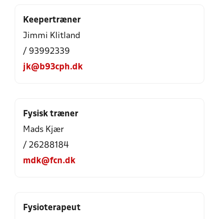
Keepertræner
Jimmi Klitland
/ 93992339
jk@b93cph.dk
Fysisk træner
Mads Kjær
/ 26288184
mdk@fcn.dk
Fysioterapeut