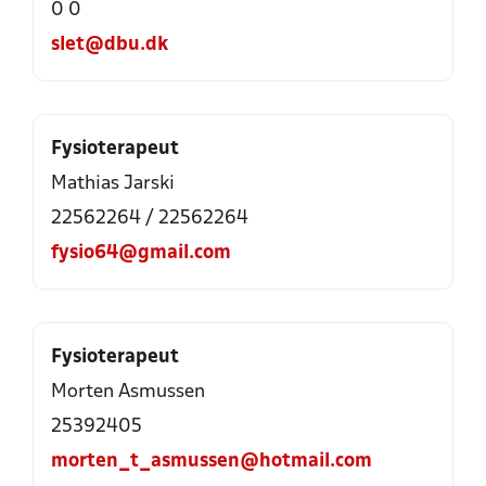
0 0
slet@dbu.dk
Fysioterapeut
Mathias Jarski
22562264 / 22562264
fysio64@gmail.com
Fysioterapeut
Morten Asmussen
25392405
morten_t_asmussen@hotmail.com