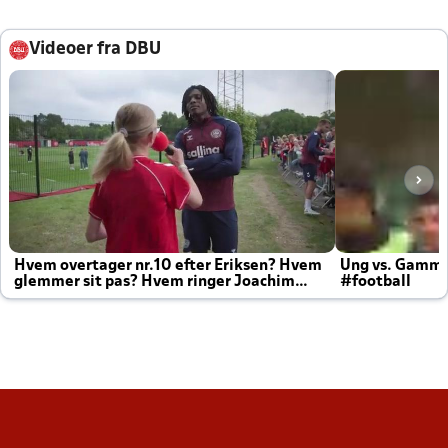
Videoer fra DBU
Hvem overtager nr.10 efter Eriksen? Hvem
Ung vs. Gamm
glemmer sit pas? Hvem ringer Joachim
#football
altid til efter kampe?