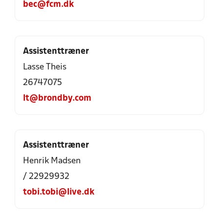
bec@fcm.dk
Assistenttræner
Lasse Theis
26747075
lt@brondby.com
Assistenttræner
Henrik Madsen
/ 22929932
tobi.tobi@live.dk