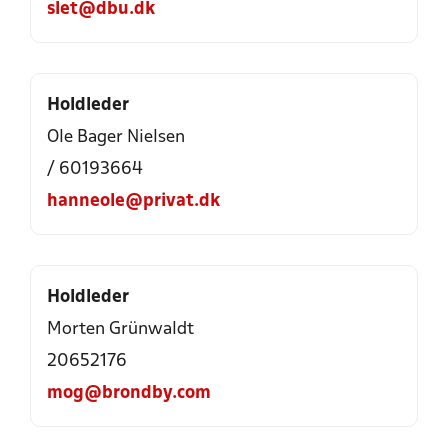
slet@dbu.dk
Holdleder
Ole Bager Nielsen
/ 60193664
hanneole@privat.dk
Holdleder
Morten Grünwaldt
20652176
mog@brondby.com