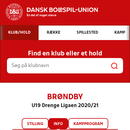
Hvad vil du søge efter?
KLUB/HOLD
RÆKKE
SPILLESTED
KAMP
INDHOLD OG NYHEDER
Find en klub eller et hold
STILLINGER, RESULTATER, KLUBBER OG
HOLD
BRØNDBY
U19 Drenge Ligaen 2020/21
STILLING
INFO
KAMPPROGRAM