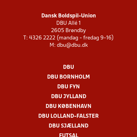
Dansk Boldspil-Union
DBU Allé 1
2605 Brøndby
T: 4326 2222 (mandag - fredag 9-16)
M:
dbu@dbu.dk
DBU
DBU BORNHOLM
DBU FYN
DBU JYLLAND
DBU KØBENHAVN
DBU LOLLAND-FALSTER
DBU SJÆLLAND
FUTSAL