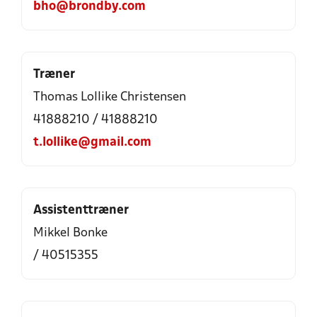
bho@brondby.com
Træner
Thomas Lollike Christensen
41888210 / 41888210
t.lollike@gmail.com
Assistenttræner
Mikkel Bonke
/ 40515355