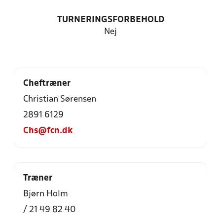
TURNERINGSFORBEHOLD
Nej
Cheftræner
Christian Sørensen
2891 6129
Chs@fcn.dk
Træner
Bjørn Holm
/ 21 49 82 40