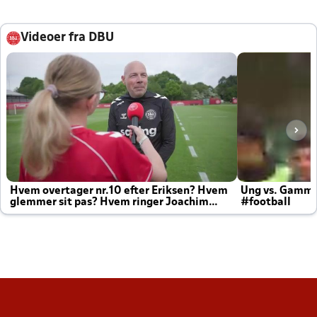
Videoer fra DBU
Hvem overtager nr.10 efter Eriksen? Hvem
Ung vs. Gamm
glemmer sit pas? Hvem ringer Joachim
#football
altid til efter kampe?