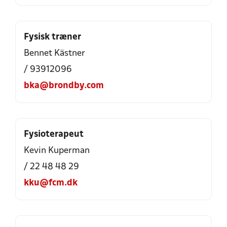
Fysisk træner
Bennet Kästner
/ 93912096
bka@brondby.com
Fysioterapeut
Kevin Kuperman
/ 22 48 48 29
kku@fcm.dk