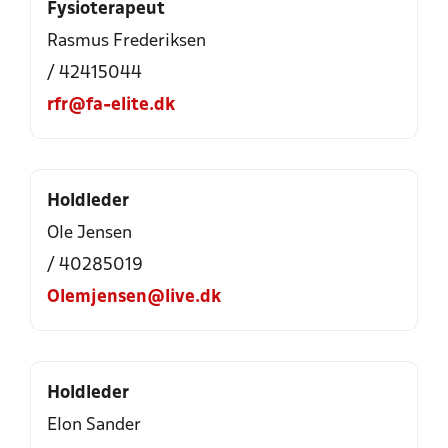
Fysioterapeut
Rasmus Frederiksen
/ 42415044
rfr@fa-elite.dk
Holdleder
Ole Jensen
/ 40285019
Olemjensen@live.dk
Holdleder
Elon Sander