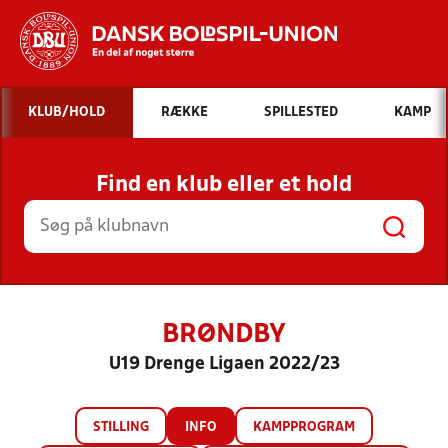
Hvad vil du søge efter?
KLUB/HOLD
RÆKKE
SPILLESTED
KAMP
INDHOLD OG NYHEDER
Find en klub eller et hold
STILLINGER, RESULTATER, KLUBBER OG
HOLD
BRØNDBY
U19 Drenge Ligaen 2022/23
STILLING
INFO
KAMPPROGRAM