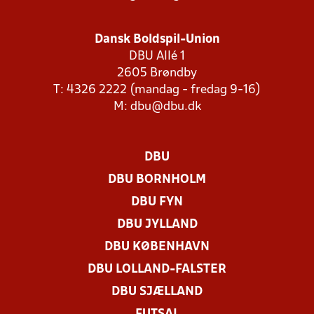
Dansk Boldspil-Union
DBU Allé 1
2605 Brøndby
T: 4326 2222 (mandag - fredag 9-16)
M:
dbu@dbu.dk
DBU
DBU BORNHOLM
DBU FYN
DBU JYLLAND
DBU KØBENHAVN
DBU LOLLAND-FALSTER
DBU SJÆLLAND