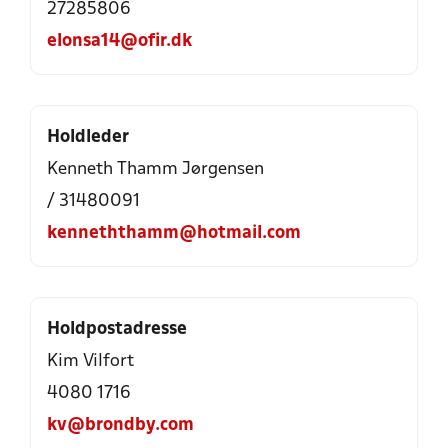
27285806
elonsa14@ofir.dk
Holdleder
Kenneth Thamm Jørgensen
/ 31480091
kenneththamm@hotmail.com
Holdpostadresse
Kim Vilfort
4080 1716
kv@brondby.com