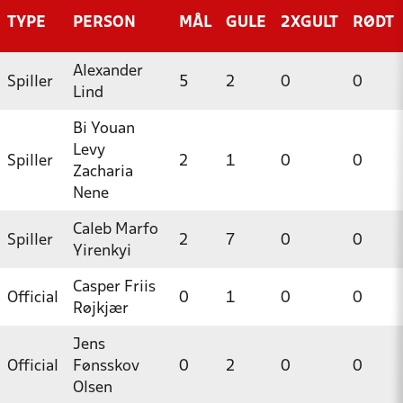
TYPE
PERSON
MÅL
GULE
2XGULT
RØDT
Alexander
Spiller
5
2
0
0
Lind
Bi Youan
Levy
Spiller
2
1
0
0
Zacharia
Nene
Caleb Marfo
Spiller
2
7
0
0
Yirenkyi
Casper Friis
Official
0
1
0
0
Røjkjær
Jens
Official
Fønsskov
0
2
0
0
Olsen