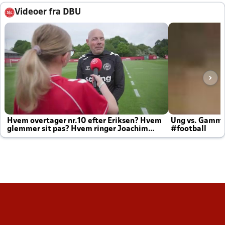
Videoer fra DBU
Hvem overtager nr.10 efter Eriksen? Hvem
Ung vs. Gamm
glemmer sit pas? Hvem ringer Joachim
#football
altid til efter kampe?