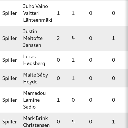
Juho Väinö
Spiller
Valtteri
1
1
0
0
Lähteenmäki
Justin
Spiller
Meltofte
2
4
0
1
Janssen
Lucas
Spiller
0
1
0
0
Høgsberg
Malte Såby
Spiller
0
1
0
0
Heyde
Mamadou
Spiller
Lamine
1
0
0
0
Sadio
Mark Brink
Spiller
0
4
0
1
Christensen