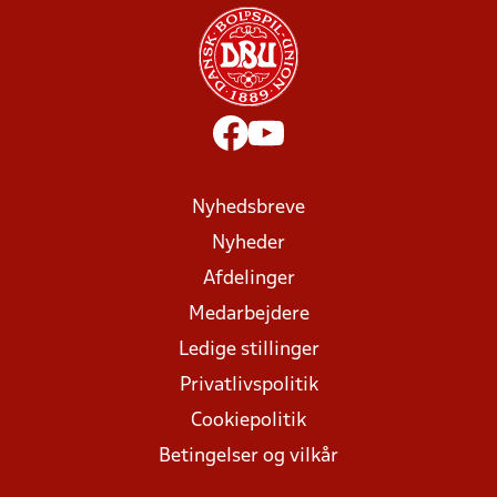
Nyhedsbreve
Nyheder
Afdelinger
Medarbejdere
Ledige stillinger
Privatlivspolitik
Cookiepolitik
Betingelser og vilkår