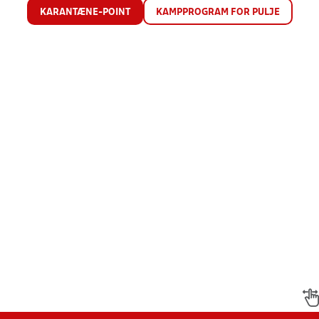
KARANTÆNE-POINT
KAMPPROGRAM FOR PULJE