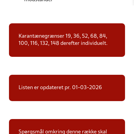
Karantænegrænser 19, 36, 52, 68, 84,
100, 116, 132, 148 derefter individuelt.
Listen er opdateret pr. 01-03-2026
Spørgsmål omkring denne række skal