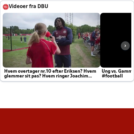
Videoer fra DBU
Hvem overtager nr.10 efter Eriksen? Hvem
Ung vs. Gamm
glemmer sit pas? Hvem ringer Joachim
#football
altid til efter kampe?