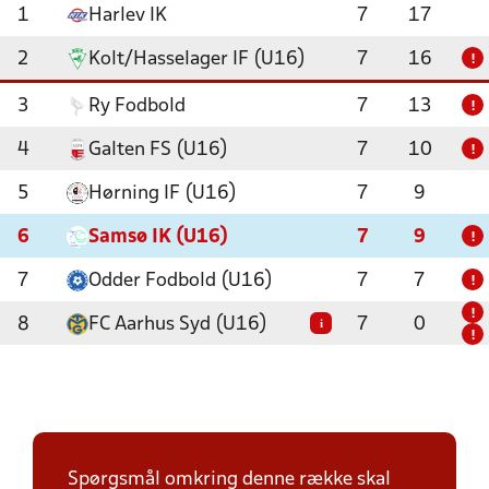
1
Harlev IK
7
17
2
Kolt/Hasselager IF (U16)
7
16
!
3
Ry Fodbold
7
13
!
4
Galten FS (U16)
7
10
!
5
Hørning IF (U16)
7
9
6
Samsø IK (U16)
7
9
!
7
Odder Fodbold (U16)
7
7
!
!
8
FC Aarhus Syd (U16)
7
0
i
!
Spørgsmål omkring denne række skal