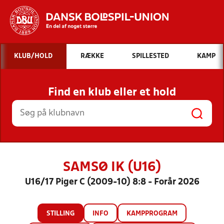
Hvad vil du søge efter?
KLUB/HOLD
RÆKKE
SPILLESTED
KAMP
INDHOLD OG NYHEDER
Find en klub eller et hold
STILLINGER, RESULTATER, KLUBBER OG
HOLD
SAMSØ IK (U16)
U16/17 Piger C (2009-10) 8:8 - Forår 2026
STILLING
INFO
KAMPPROGRAM