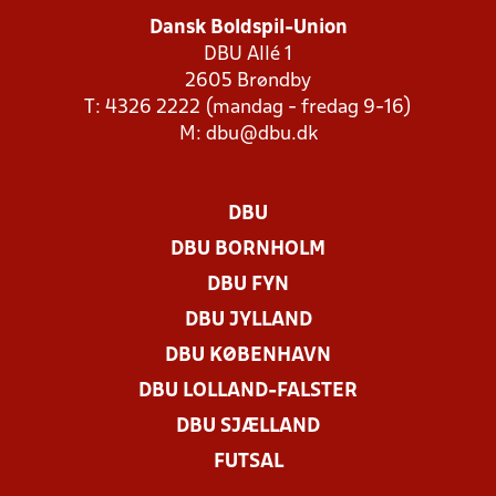
Dansk Boldspil-Union
DBU Allé 1
2605 Brøndby
T: 4326 2222 (mandag - fredag 9-16)
M:
dbu@dbu.dk
DBU
DBU BORNHOLM
DBU FYN
DBU JYLLAND
DBU KØBENHAVN
DBU LOLLAND-FALSTER
DBU SJÆLLAND
FUTSAL