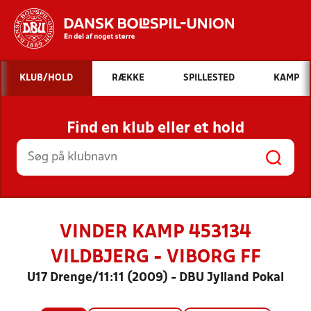
Hvad vil du søge efter?
KLUB/HOLD
RÆKKE
SPILLESTED
KAMP
INDHOLD OG NYHEDER
Find en klub eller et hold
STILLINGER, RESULTATER, KLUBBER OG
HOLD
VINDER KAMP 453134
VILDBJERG - VIBORG FF
U17 Drenge/11:11 (2009) - DBU Jylland Pokal