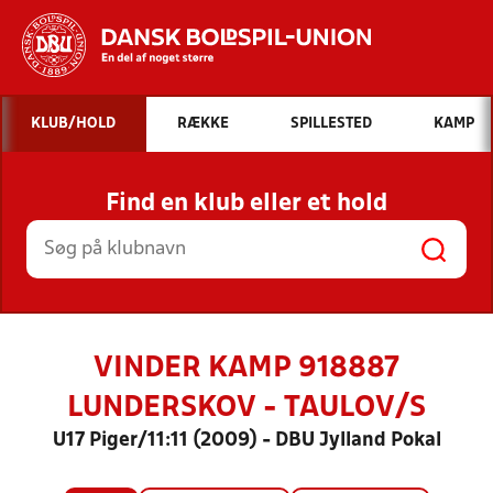
Hvad vil du søge efter?
KLUB/HOLD
RÆKKE
SPILLESTED
KAMP
INDHOLD OG NYHEDER
Find en klub eller et hold
STILLINGER, RESULTATER, KLUBBER OG
HOLD
VINDER KAMP 918887
LUNDERSKOV - TAULOV/S
U17 Piger/11:11 (2009) - DBU Jylland Pokal