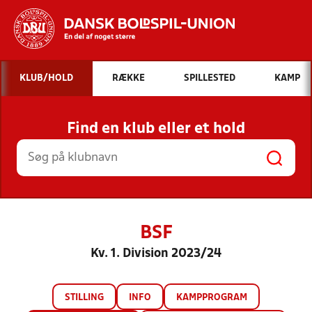
Hvad vil du søge efter?
KLUB/HOLD
RÆKKE
SPILLESTED
KAMP
INDHOLD OG NYHEDER
Find en klub eller et hold
STILLINGER, RESULTATER, KLUBBER OG
HOLD
BSF
Kv. 1. Division 2023/24
STILLING
INFO
KAMPPROGRAM