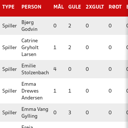
TYPE
PERSON
MÅL
GULE
2XGULT
RØDT
Bjørg
Spiller
0
2
0
0
Godvin
Catrine
Spiller
Gryholt
1
2
0
0
Larsen
Emilie
Spiller
4
0
0
0
Stolzenbach
Emma
Spiller
Drewes
1
1
0
0
Andersen
Emma Vang
Spiller
0
3
0
0
Gylling
Freja