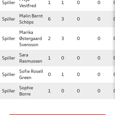
Spiller
1
1
0
0
Vestfred
Malin Bernt
Spiller
6
3
0
0
Schöps
Marika
Spiller
Østergaard
2
3
0
0
Svensson
Sara
Spiller
1
0
0
0
Rasmussen
Sofie Rosell
Spiller
0
1
0
0
Green
Sophie
Spiller
1
0
0
0
Borre