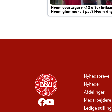
Hvem overtager nr.10 efter Eriks
Hvem glemmer sit pas? Hvem rin
Joachim altid til efter kampe?
Nyhedsbreve
Nyheder
Afdelinger
Medarbejdere
Ledige stillin