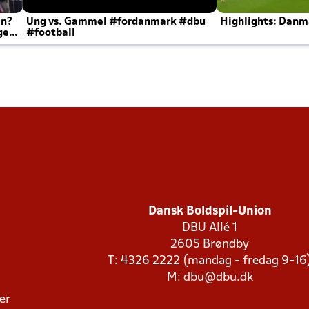
en?
Ung vs. Gammel #fordanmark #dbu
Highlights: Danma
ger
#football
Dansk Boldspil-Union
DBU Allé 1
2605 Brøndby
T: 4326 2222 (mandag - fredag 9-16
M:
dbu@dbu.dk
ger