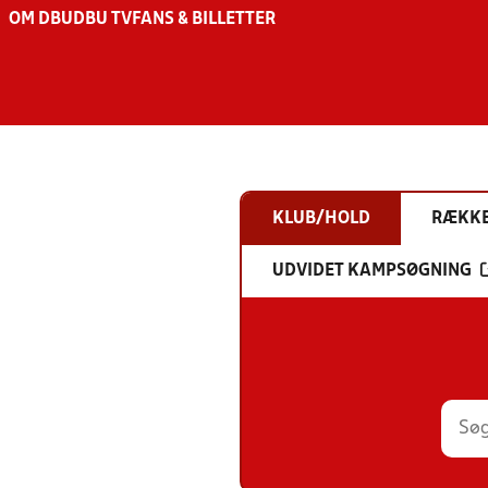
OM DBU
DBU TV
FANS & BILLETTER
KLUB/HOLD
RÆKK
UDVIDET KAMPSØGNING