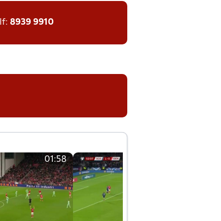
lf:
8939 9910
01:58
01:58