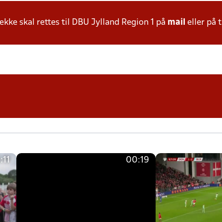
ke skal rettes til DBU Jylland Region 1 på
mail
eller på t
:11
00:19