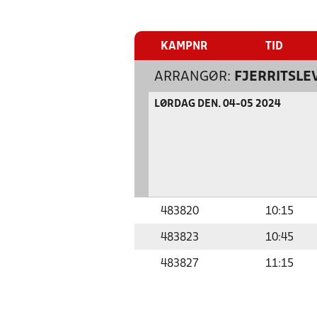
KAMPNR
TID
ARRANGØR:
FJERRITSLEV
LØRDAG DEN. 04-05 2024
483820
10:15
483823
10:45
483827
11:15