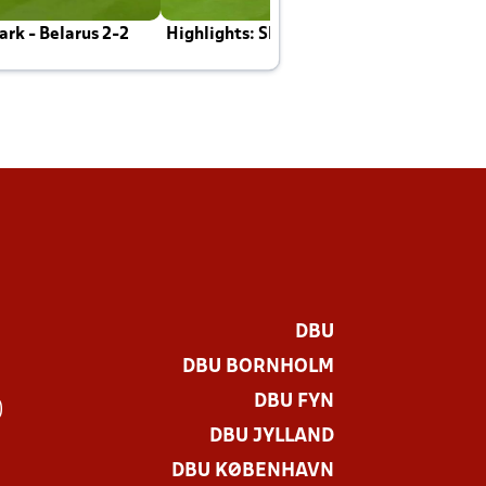
rk - Belarus 2-2
Highlights: Skotland - Danmark 4-2
J
E
DBU
DBU BORNHOLM
DBU FYN
)
DBU JYLLAND
DBU KØBENHAVN