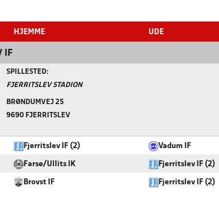
HJEMME
UDE
 IF
SPILLESTED:
FJERRITSLEV STADION
BRØNDUMVEJ 25
9690 FJERRITSLEV
Fjerritslev IF (2)
Vadum IF
Farsø/Ullits IK
Fjerritslev IF (2)
Brovst IF
Fjerritslev IF (2)