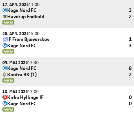
17. APR. 2025
11:00
Køge Nord FC
3
Havdrup Fodbold
2
26. APR. 2025
15:00
IF Frem Bjæverskov
1
Køge Nord FC
3
04. MAJ 2025
13:30
Køge Nord FC
8
Kontra BK (1)
2
10. MAJ 2025
13:00
Kirke Hyllinge IF
0
Køge Nord FC
0