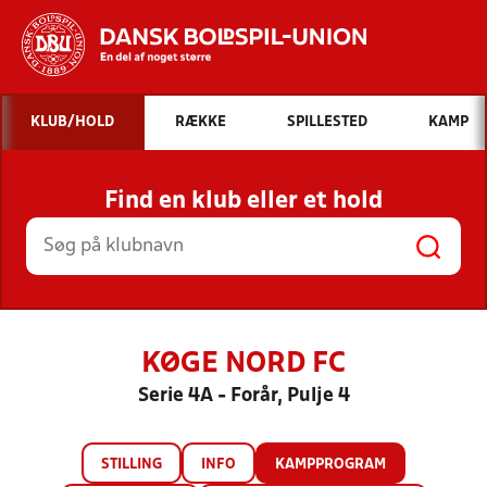
Hvad vil du søge efter?
KLUB/HOLD
RÆKKE
SPILLESTED
KAMP
INDHOLD OG NYHEDER
Find en klub eller et hold
STILLINGER, RESULTATER, KLUBBER OG
HOLD
KØGE NORD FC
Serie 4A - Forår, Pulje 4
STILLING
INFO
KAMPPROGRAM