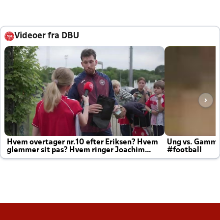
Videoer fra DBU
Hvem overtager nr.10 efter Eriksen? Hvem
Ung vs. Gamm
glemmer sit pas? Hvem ringer Joachim
#football
altid til efter kampe?