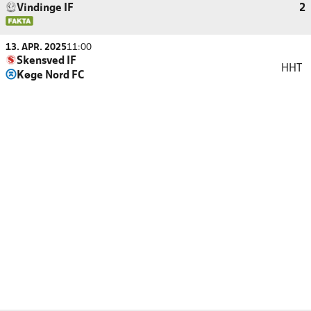
Vindinge IF
2
13. APR. 2025
11:00
Skensved IF
HHT
Køge Nord FC