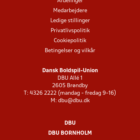
Afdelinger
Medarbejdere
Ledige stillinger
Privatlivspolitik
Cookiepolitik
Betingelser og vilkår
Dansk Boldspil-Union
DBU Allé 1
2605 Brøndby
T: 4326 2222 (mandag - fredag 9-16)
M:
dbu@dbu.dk
DBU
DBU BORNHOLM