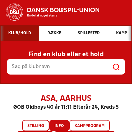
Hvad vil du søge efter?
KLUB/HOLD
RÆKKE
SPILLESTED
KAMP
INDHOLD OG NYHEDER
Find en klub eller et hold
STILLINGER, RESULTATER, KLUBBER OG
HOLD
ASA, AARHUS
ØOB Oldboys 40 år 11:11 Efterår 24, Kreds 5
STILLING
INFO
KAMPPROGRAM