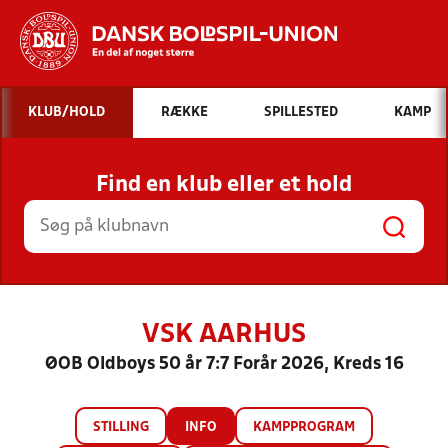
Hvad vil du søge efter?
KLUB/HOLD
RÆKKE
SPILLESTED
KAMP
INDHOLD OG NYHEDER
Find en klub eller et hold
STILLINGER, RESULTATER, KLUBBER OG
HOLD
VSK AARHUS
ØOB Oldboys 50 år 7:7 Forår 2026, Kreds 16
STILLING
INFO
KAMPPROGRAM