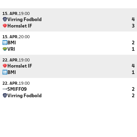
15. APR.
19:00
Virring Fodbold
4
Hornslet IF
3
15. APR.
20:00
BMI
2
VRI
1
22. APR.
19:00
Hornslet IF
4
BMI
1
22. APR.
19:00
SMIFF09
2
Virring Fodbold
2