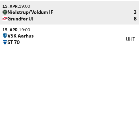
15. APR.
19:00
Nielstrup/Voldum IF
3
Grundfør UI
8
15. APR.
19:00
VSK Aarhus
UHT
ST 70