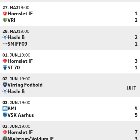
27. MAJ
19:00
Hornslet IF
1
VRI
2
28. MAJ
19:00
Hasle B
2
SMIFF09
1
01. JUN.
19:00
Hornslet IF
3
ST 70
1
02. JUN.
19:00
Virring Fodbold
UHT
Hasle B
03. JUN.
19:00
BMI
4
VSK Aarhus
5
03. JUN.
19:00
Hornslet IF
7
Nielstrup/Voldum IF
3