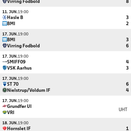
Virring Fodbold
8
11. JUN.
19:00
Hasle B
3
BMI
2
17. JUN.
19:00
BMI
3
Virring Fodbold
6
17. JUN.
19:00
SMIFF09
4
VSK Aarhus
3
17. JUN.
19:00
ST 70
6
Nielstrup/Voldum IF
4
17. JUN.
19:00
Grundfør UI
UHT
VRI
18. JUN.
19:00
Hornslet IF
1