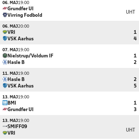
06. MAJ
19:00
Grundfør UI
UHT
Virring Fodbold
06. MAJ
20:00
VRI
1
VSK Aarhus
4
07. MAJ
19:00
Nielstrup/Voldum IF
1
Hasle B
2
11. MAJ
19:00
Hasle B
2
VSK Aarhus
5
13. MAJ
19:00
BMI
1
Grundfør UI
3
13. MAJ
19:00
SMIFF09
UHT
VRI