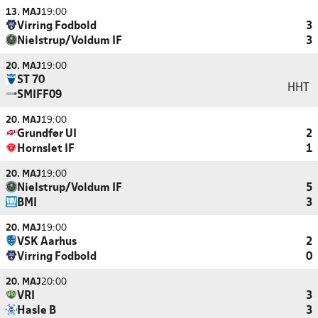
13. MAJ
19:00
Virring Fodbold
3
Nielstrup/Voldum IF
3
20. MAJ
19:00
ST 70
HHT
SMIFF09
20. MAJ
19:00
Grundfør UI
2
Hornslet IF
1
20. MAJ
19:00
Nielstrup/Voldum IF
5
BMI
3
20. MAJ
19:00
VSK Aarhus
2
Virring Fodbold
0
20. MAJ
20:00
VRI
3
Hasle B
3