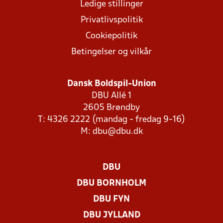
Ledige stillinger
Privatlivspolitik
Cookiepolitik
Betingelser og vilkår
Dansk Boldspil-Union
DBU Allé 1
2605 Brøndby
T: 4326 2222 (mandag - fredag 9-16)
M:
dbu@dbu.dk
DBU
DBU BORNHOLM
DBU FYN
DBU JYLLAND