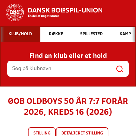
Hvad vil du søge efter?
KLUB/HOLD
RÆKKE
SPILLESTED
KAMP
INDHOLD OG NYHEDER
Find en klub eller et hold
STILLINGER, RESULTATER, KLUBBER OG
HOLD
ØOB OLDBOYS 50 ÅR 7:7 FORÅR
2026, KREDS 16 (2026)
STILLING
DETALJERET STILLING