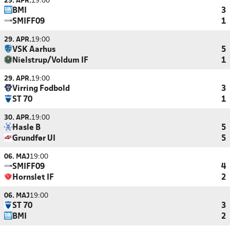
29. APR.
19:00
BMI
3
SMIFF09
1
29. APR.
19:00
VSK Aarhus
5
Nielstrup/Voldum IF
1
29. APR.
19:00
Virring Fodbold
3
ST 70
1
30. APR.
19:00
Hasle B
5
Grundfør UI
5
06. MAJ
19:00
SMIFF09
4
Hornslet IF
2
06. MAJ
19:00
ST 70
3
BMI
2