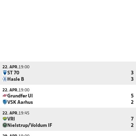
22. APR.
19:00
ST 70
3
Hasle B
3
22. APR.
19:00
Grundfør UI
5
VSK Aarhus
2
22. APR.
19:45
VRI
7
Nielstrup/Voldum IF
2