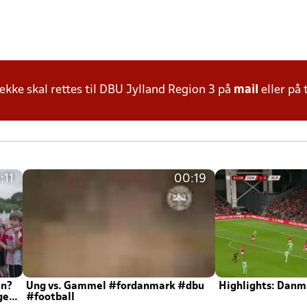
ke skal rettes til DBU Jylland Region 3 på
mail
eller på 
:11
00:19
en?
Ung vs. Gammel #fordanmark #dbu
Highlights: Danma
ger
#football