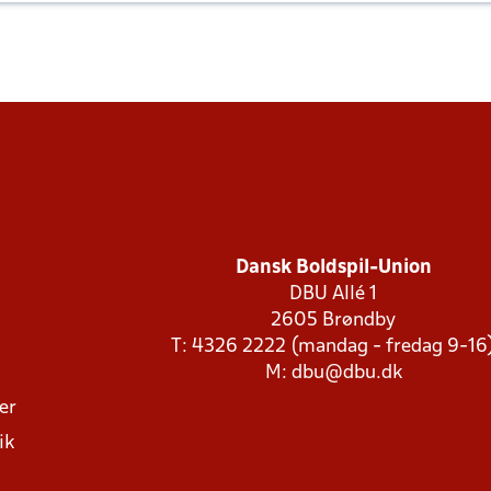
Dansk Boldspil-Union
DBU Allé 1
2605 Brøndby
T: 4326 2222 (mandag - fredag 9-16
M:
dbu@dbu.dk
ger
ik