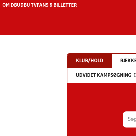
OM DBU
DBU TV
FANS & BILLETTER
KLUB/HOLD
RÆKK
UDVIDET KAMPSØGNING