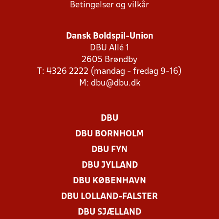
Betingelser og vilkår
Dansk Boldspil-Union
DBU Allé 1
2605 Brøndby
T: 4326 2222 (mandag - fredag 9-16)
M:
dbu@dbu.dk
DBU
DBU BORNHOLM
DBU FYN
DBU JYLLAND
DBU KØBENHAVN
DBU LOLLAND-FALSTER
DBU SJÆLLAND