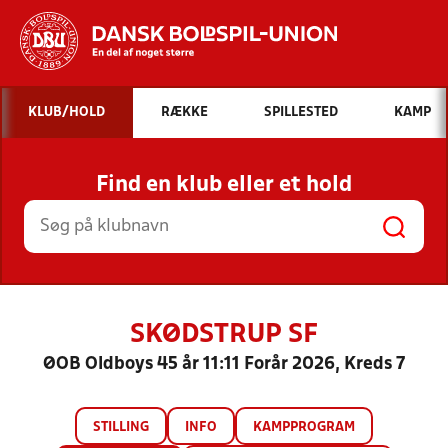
Hvad vil du søge efter?
KLUB/HOLD
RÆKKE
SPILLESTED
KAMP
INDHOLD OG NYHEDER
Find en klub eller et hold
STILLINGER, RESULTATER, KLUBBER OG
HOLD
SKØDSTRUP SF
ØOB Oldboys 45 år 11:11 Forår 2026, Kreds 7
STILLING
INFO
KAMPPROGRAM