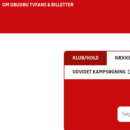
OM DBU
DBU TV
FANS & BILLETTER
KLUB/HOLD
RÆKK
UDVIDET KAMPSØGNING