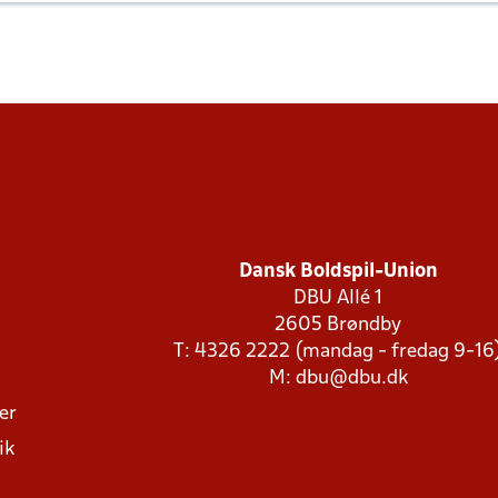
Dansk Boldspil-Union
DBU Allé 1
2605 Brøndby
T: 4326 2222 (mandag - fredag 9-16
M:
dbu@dbu.dk
ger
ik