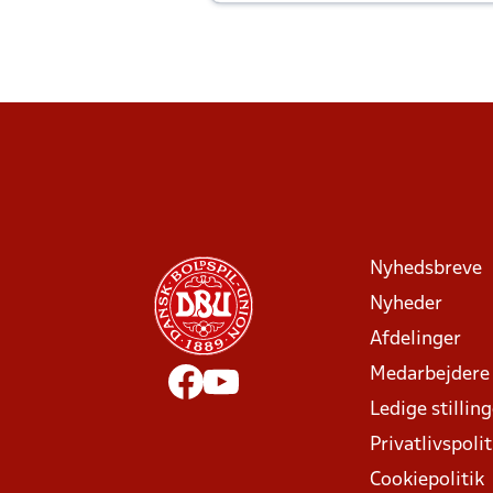
Joachim altid til efter kampe?
Nyhedsbreve
Nyheder
Afdelinger
Medarbejdere
Ledige stillin
Privatlivspolit
Cookiepolitik