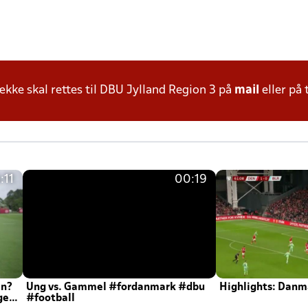
ke skal rettes til DBU Jylland Region 3 på
mail
eller på 
:11
00:19
en?
Ung vs. Gammel #fordanmark #dbu
Highlights: Danma
ger
#football