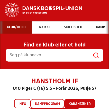
Hvad vil du søge efter?
KLUB/HOLD
RÆKKE
SPILLESTED
KAMP
INDHOLD OG NYHEDER
Find en klub eller et hold
STILLINGER, RESULTATER, KLUBBER OG
HOLD
HANSTHOLM IF
U10 Piger C (16) 5:5 - Forår 2026, Pulje 57
INFO
KAMPPROGRAM
KARANTÆNER