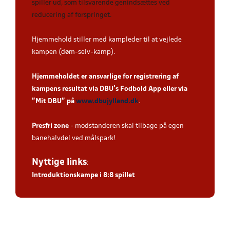
spiller ud, som tilsvarende genindsættes ved
reducering af forspringet.
Hjemmehold stiller med kampleder til at vejlede
kampen (døm-selv-kamp).
Hjemmeholdet er ansvarlige for registrering af
kampens resultat via DBU’s Fodbold App eller via
”Mit DBU” på
www.dbujylland.dk
.
Presfri zone
- modstanderen skal tilbage på egen
banehalvdel ved målspark!
Nyttige links
:
Introduktionskampe i 8:8 spillet