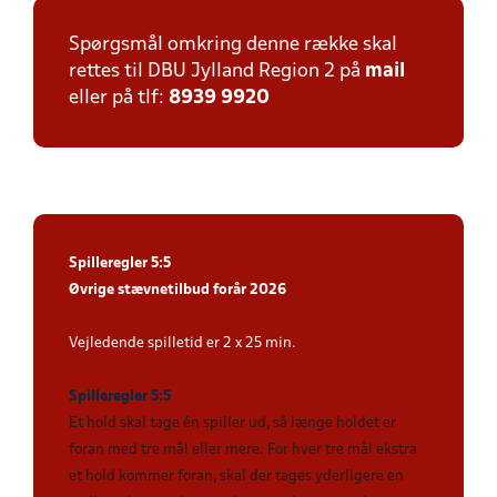
Spørgsmål omkring denne række skal
rettes til DBU Jylland Region 2 på
mail
eller på tlf:
8939 9920
Spilleregler 5:5
Øvrige stævnetilbud forår 2026
Vejledende spilletid er 2 x 25 min.
Spilleregler 5:5
Et hold skal tage én spiller ud, så længe holdet er
foran med tre mål eller mere. For hver tre mål ekstra
et hold kommer foran, skal der tages yderligere en