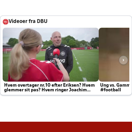
Videoer fra DBU
Hvem overtager nr.10 efter Eriksen? Hvem
Ung vs. Gamm
glemmer sit pas? Hvem ringer Joachim
#football
altid til efter kampe?