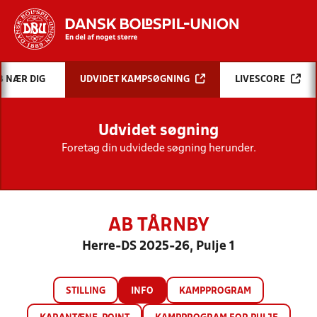
Hvad vil du søge efter?
B NÆR DIG
UDVIDET KAMPSØGNING
LIVESCORE
INDHOLD OG NYHEDER
Udvidet søgning
STILLINGER, RESULTATER, KLUBBER OG
HOLD
Foretag din udvidede søgning herunder.
AB TÅRNBY
Herre-DS 2025-26, Pulje 1
STILLING
INFO
KAMPPROGRAM