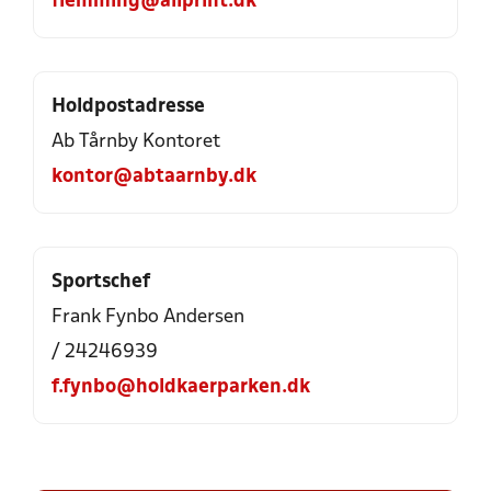
flemming@allprint.dk
Holdpostadresse
Ab Tårnby Kontoret
kontor@abtaarnby.dk
Sportschef
Frank Fynbo Andersen
/ 24246939
f.fynbo@holdkaerparken.dk