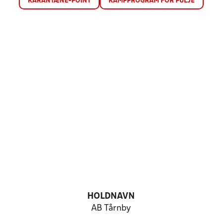
KARANTÆNE-POINT
KAMPPROGRAM FOR PULJE
HOLDNAVN
AB Tårnby