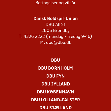
Betingelser og vilkår
Dansk Boldspil-Union
DBU Allé 1
2605 Brøndby
T: 4326 2222 (mandag - fredag 9-16)
M:
dbu@dbu.dk
DBU
DBU BORNHOLM
DBU FYN
DBU JYLLAND
DBU KØBENHAVN
DBU LOLLAND-FALSTER
DBU SJÆLLAND