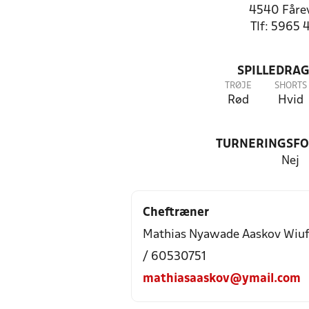
4540 Fårev
Tlf: 5965 
SPILLEDRAG
TRØJE
SHORTS
Rød
Hvid
TURNERINGSF
Nej
Cheftræner
Mathias Nyawade Aaskov Wiuf
/ 60530751
mathiasaaskov@ymail.com