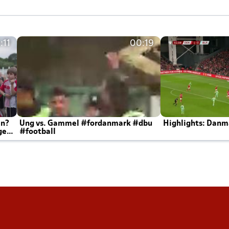
:11
00:19
en?
Ung vs. Gammel #fordanmark #dbu
Highlights: Danma
ger
#football