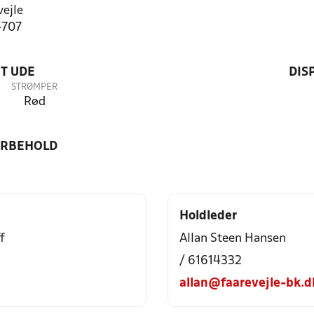
ejle
4707
T UDE
DIS
STRØMPER
Rød
ORBEHOLD
Holdleder
f
Allan Steen Hansen
/ 61614332
allan@faarevejle-bk.d