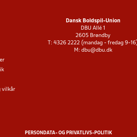
Dansk Boldspil-Union
DBU Allé 1
2605 Brøndby
T: 4326 2222 (mandag - fredag 9-16
M:
dbu@dbu.dk
ger
ik
 vilkår
PERSONDATA- OG PRIVATLIVS-POLITIK