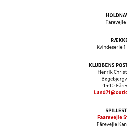
HOLDNA
Fårevejle
RÆKK
Kvindeserie 1 
KLUBBENS POS
Henrik Chris
Bøgebjergv
4540 Fårev
Lund71@outl
SPILLES
Faarevejle S
Fårevejle Kana