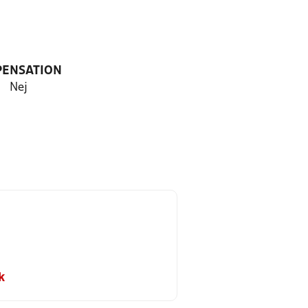
PENSATION
Nej
k