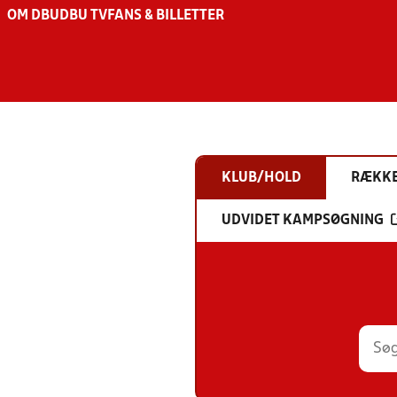
OM DBU
DBU TV
FANS & BILLETTER
KLUB/HOLD
RÆKK
UDVIDET KAMPSØGNING