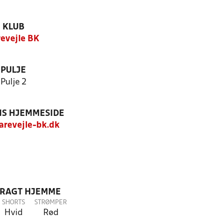
KLUB
revejle BK
PULJE
Pulje 2
S HJEMMESIDE
revejle-bk.dk
DRAGT HJEMME
SHORTS
STRØMPER
Hvid
Rød