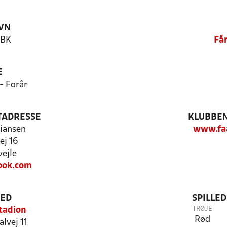
VN
 BK
Få
E
- Forår
TADRESSE
KLUBBEN
tiansen
www.faa
ej 16
ejle
ook.com
TED
SPILLE
TRØJE
tadion
Rød
lvej 11