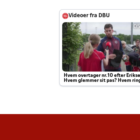
Videoer fra DBU
05
Hvem overtager nr.10 efter Eriks
Hvem glemmer sit pas? Hvem rin
Joachim altid til efter kampe?