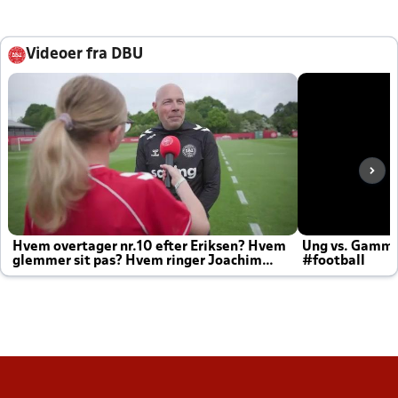
Videoer fra DBU
Hvem overtager nr.10 efter Eriksen? Hvem
Ung vs. Gamm
glemmer sit pas? Hvem ringer Joachim
#football
altid til efter kampe?