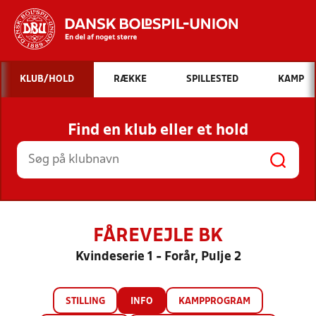
Hvad vil du søge efter?
KLUB/HOLD
RÆKKE
SPILLESTED
KAMP
INDHOLD OG NYHEDER
Find en klub eller et hold
STILLINGER, RESULTATER, KLUBBER OG
HOLD
FÅREVEJLE BK
Kvindeserie 1 - Forår, Pulje 2
STILLING
INFO
KAMPPROGRAM