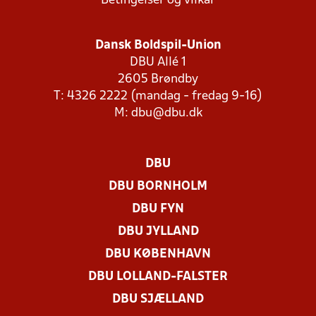
Betingelser og vilkår
Dansk Boldspil-Union
DBU Allé 1
2605 Brøndby
T: 4326 2222 (mandag - fredag 9-16)
M:
dbu@dbu.dk
DBU
DBU BORNHOLM
DBU FYN
DBU JYLLAND
DBU KØBENHAVN
DBU LOLLAND-FALSTER
DBU SJÆLLAND