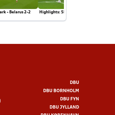
rk - Belarus 2-2
Highlights: Skotland - Danmark 4-2
J
E
DBU
DBU BORNHOLM
DBU FYN
)
DBU JYLLAND