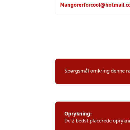
Mangorerforcool@hotmail.c
Spørgsmål omkring denne ræ
Oprykning:
De 2 bedst placerede oprykni