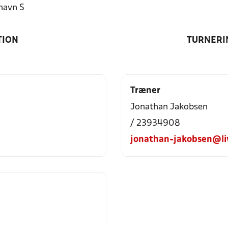
havn S
TION
TURNERI
Træner
Jonathan Jakobsen
/ 23934908
jonathan-jakobsen@li