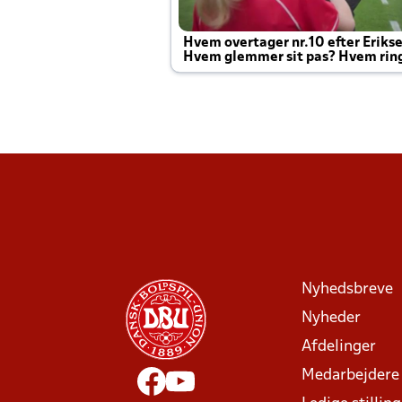
Hvem overtager nr.10 efter Eriks
Hvem glemmer sit pas? Hvem rin
Joachim altid til efter kampe?
Nyhedsbreve
Nyheder
Afdelinger
Medarbejdere