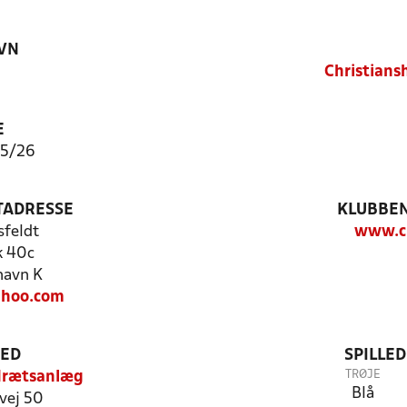
VN
Christians
E
 25/26
TADRESSE
KLUBBEN
feldt
www.ci
k 40c
havn K
ahoo.com
TED
SPILLE
TRØJE
drætsanlæg
Blå
vej 50