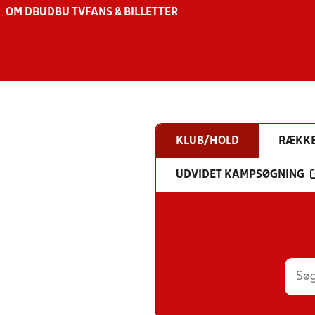
OM DBU
DBU TV
FANS & BILLETTER
KLUB/HOLD
RÆKK
UDVIDET KAMPSØGNING