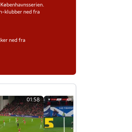
il Københavnsserien.
n-klubber ned fra
kker ned fra
01:58
01:58