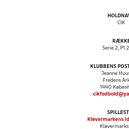
HOLDNA
CIK
RÆKK
Serie 2, P1
KLUBBENS POS
Jeanne Huus
Fredens Ar
1440 Køben
cikfodbold@y
SPILLES
Kløvermarkens I
Kløvermarks