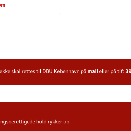
om
kke skal rettes til DBU København på
mail
eller på tlf:
39
ngsberettigede hold rykker op.