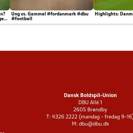
en?
Ung vs. Gammel #fordanmark #dbu
Highlights: Danma
ger
#football
Dansk Boldspil-Union
DBU Allé 1
2605 Brøndby
T: 4326 2222 (mandag - fredag 9-16
M:
dbu@dbu.dk