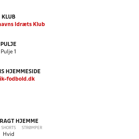
KLUB
havns Idræts Klub
PULJE
Pulje 1
S HJEMMESIDE
k-fodbold.dk
DRAGT HJEMME
SHORTS
STRØMPER
Hvid