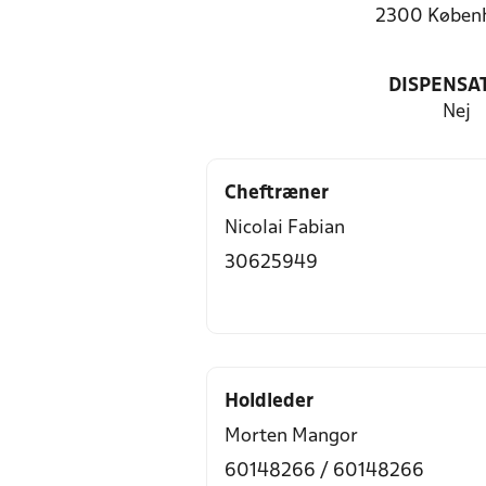
2300 Køben
DISPENSA
Nej
Cheftræner
Nicolai Fabian
30625949
Holdleder
Morten Mangor
60148266 / 60148266