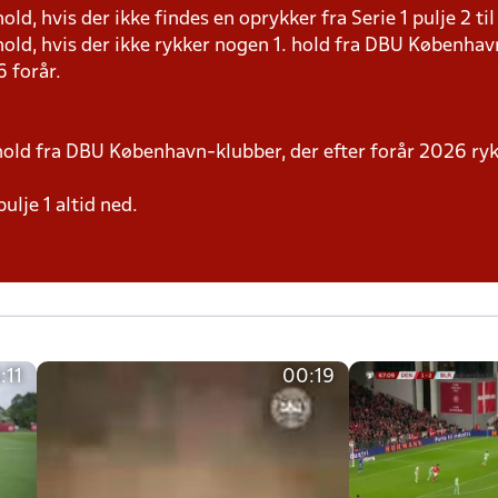
d, hvis der ikke findes en oprykker fra Serie 1 pulje 2 t
old, hvis der ikke rykker nogen 1. hold fra DBU Københav
 forår.
1. hold fra DBU København-klubber, der efter forår 2026 ry
pulje 1 altid ned.
:11
00:19