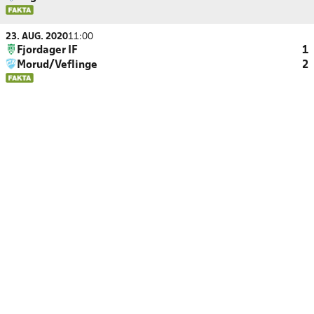
23. AUG. 2020
11:00
Fjordager IF
1
Morud/Veflinge
2