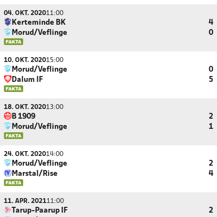
04. OKT. 2020
11:00
Kerteminde BK
4
Morud/Veflinge
0
10. OKT. 2020
15:00
Morud/Veflinge
0
Dalum IF
5
18. OKT. 2020
13:00
B 1909
2
Morud/Veflinge
1
24. OKT. 2020
14:00
Morud/Veflinge
2
Marstal/Rise
4
11. APR. 2021
11:00
Tarup-Paarup IF
2