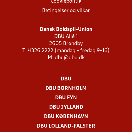
Cookiepolitik
Betingelser og vilkår
Dansk Boldspil-Union
DBU Allé 1
2605 Brøndby
T: 4326 2222 (mandag - fredag 9-16)
M:
dbu@dbu.dk
DBU
DBU BORNHOLM
DBU FYN
DBU JYLLAND
DBU KØBENHAVN
DBU LOLLAND-FALSTER