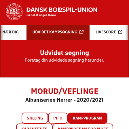
Hvad vil du søge efter?
B NÆR DIG
UDVIDET KAMPSØGNING
LIVESCORE
INDHOLD OG NYHEDER
Udvidet søgning
STILLINGER, RESULTATER, KLUBBER OG
HOLD
Foretag din udvidede søgning herunder.
MORUD/VEFLINGE
Albaniserien Herrer - 2020/2021
STILLING
INFO
KAMPPROGRAM