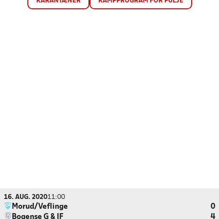
KARANTÆNER
KAMPPROGRAM FOR PULJE
16. AUG. 2020
11:00
Morud/Veflinge
0
Bogense G & IF
4