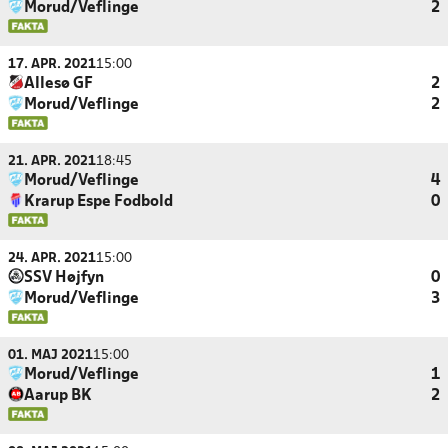
Morud/Veflinge
2
17. APR. 2021
15:00
Allesø GF
2
Morud/Veflinge
2
21. APR. 2021
18:45
Morud/Veflinge
4
Krarup Espe Fodbold
0
24. APR. 2021
15:00
SSV Højfyn
0
Morud/Veflinge
3
01. MAJ 2021
15:00
Morud/Veflinge
1
Aarup BK
2