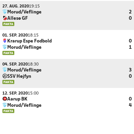
27. AUG. 2020
19:15
Morud/Veflinge
2
Allesø GF
0
01. SEP. 2020
18:15
Krarup Espe Fodbold
0
Morud/Veflinge
1
04. SEP. 2020
18:30
Morud/Veflinge
3
SSV Højfyn
0
12. SEP. 2020
15:00
Aarup BK
0
Morud/Veflinge
4