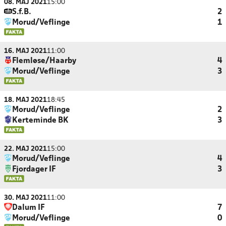
08. MAJ 2021
15:00
S.f.B.
2
Morud/Veflinge
1
16. MAJ 2021
11:00
Flemløse/Haarby
4
Morud/Veflinge
3
18. MAJ 2021
18:45
Morud/Veflinge
2
Kerteminde BK
3
22. MAJ 2021
15:00
Morud/Veflinge
4
Fjordager IF
3
30. MAJ 2021
11:00
Dalum IF
7
Morud/Veflinge
0