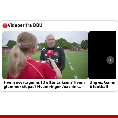
Videoer fra DBU
Hvem overtager nr.10 efter Eriksen? Hvem
Ung vs. Gamm
glemmer sit pas? Hvem ringer Joachim
#football
altid til efter kampe?