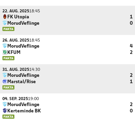
22. AUG. 2025
18:45
FK Utopia
1
MorudVeflinge
0
26. AUG. 2025
18:45
MorudVeflinge
4
KFUM
2
31. AUG. 2025
14:30
MorudVeflinge
2
Marstal/Rise
1
04. SEP. 2025
19:00
MorudVeflinge
2
Kerteminde BK
0