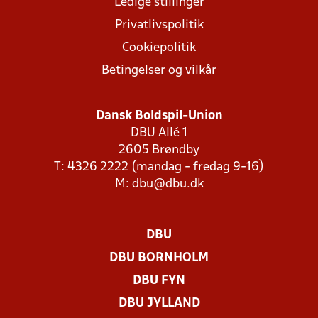
Ledige stillinger
Privatlivspolitik
Cookiepolitik
Betingelser og vilkår
Dansk Boldspil-Union
DBU Allé 1
2605 Brøndby
T: 4326 2222 (mandag - fredag 9-16)
M:
dbu@dbu.dk
DBU
DBU BORNHOLM
DBU FYN
DBU JYLLAND