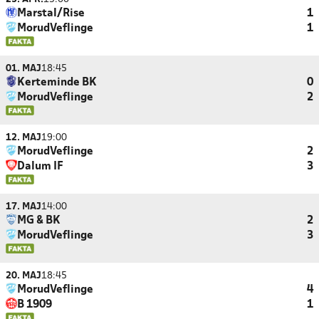
Marstal/Rise
1
MorudVeflinge
1
01. MAJ
18:45
Kerteminde BK
0
MorudVeflinge
2
12. MAJ
19:00
MorudVeflinge
2
Dalum IF
3
17. MAJ
14:00
MG & BK
2
MorudVeflinge
3
20. MAJ
18:45
MorudVeflinge
4
B 1909
1