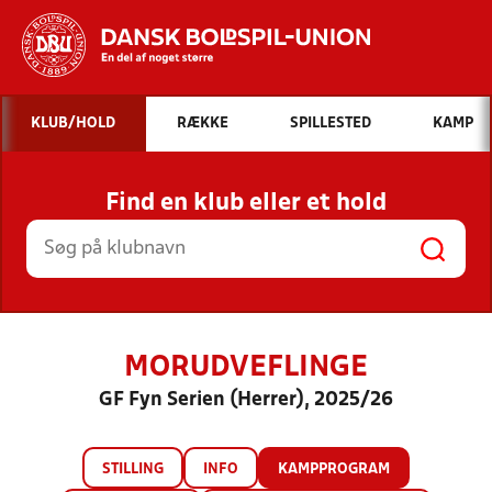
Hvad vil du søge efter?
KLUB/HOLD
RÆKKE
SPILLESTED
KAMP
INDHOLD OG NYHEDER
Find en klub eller et hold
STILLINGER, RESULTATER, KLUBBER OG
HOLD
MORUDVEFLINGE
GF Fyn Serien (Herrer), 2025/26
STILLING
INFO
KAMPPROGRAM