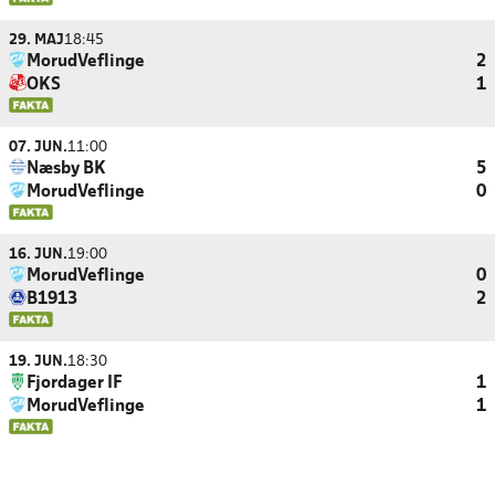
29. MAJ
18:45
MorudVeflinge
2
OKS
1
07. JUN.
11:00
Næsby BK
5
MorudVeflinge
0
16. JUN.
19:00
MorudVeflinge
0
B1913
2
19. JUN.
18:30
Fjordager IF
1
MorudVeflinge
1