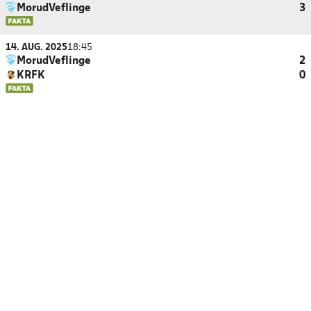
MorudVeflinge
3
14. AUG. 2025
18:45
MorudVeflinge
2
KRFK
0