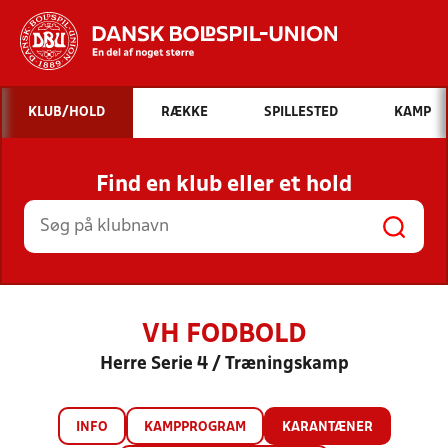
Hvad vil du søge efter?
KLUB/HOLD
RÆKKE
SPILLESTED
KAMP
INDHOLD OG NYHEDER
Find en klub eller et hold
STILLINGER, RESULTATER, KLUBBER OG
HOLD
VH FODBOLD
Herre Serie 4 / Træningskamp
INFO
KAMPPROGRAM
KARANTÆNER