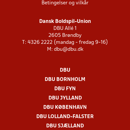
Betingelser og vilkår
Dansk Boldspil-Union
DBU Allé 1
2605 Brøndby
T: 4326 2222 (mandag - fredag 9-16)
M:
dbu@dbu.dk
DBU
DBU BORNHOLM
DBU FYN
DBU JYLLAND
DBU KØBENHAVN
DBU LOLLAND-FALSTER
DBU SJÆLLAND