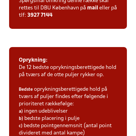
Spørgsmål omkring denne række skal
rettes til DBU København på
mail
eller på
tlf:
3927 7144
Oprykning:
De 12 bedste oprykningsberettigede hold
på tværs af de otte puljer rykker op.
oprykningsberettigede hold på
Bedste
tværs af puljer findes efter følgende i
prioriteret rækkefølge:
ingen udeblivelser
a)
bedste placering i pulje
b)
bedste pointgennemsnit (antal point
c)
divideret med antal kampe)