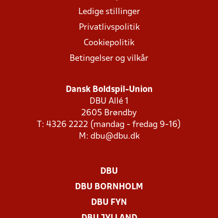
Ledige stillinger
Privatlivspolitik
Cookiepolitik
Betingelser og vilkår
Dansk Boldspil-Union
DBU Allé 1
2605 Brøndby
T: 4326 2222 (mandag - fredag 9-16)
M:
dbu@dbu.dk
DBU
DBU BORNHOLM
DBU FYN