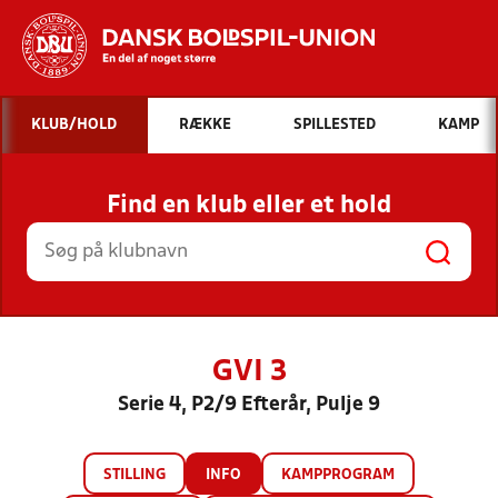
Hvad vil du søge efter?
KLUB/HOLD
RÆKKE
SPILLESTED
KAMP
INDHOLD OG NYHEDER
Find en klub eller et hold
STILLINGER, RESULTATER, KLUBBER OG
HOLD
GVI 3
Serie 4, P2/9 Efterår, Pulje 9
STILLING
INFO
KAMPPROGRAM