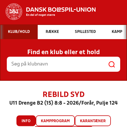
Hvad vil du søge efter?
KLUB/HOLD
RÆKKE
SPILLESTED
KAMP
INDHOLD OG NYHEDER
Find en klub eller et hold
STILLINGER, RESULTATER, KLUBBER OG
HOLD
REBILD SYD
U11 Drenge B2 (15) 8:8 - 2026/Forår, Pulje 124
INFO
KAMPPROGRAM
KARANTÆNER