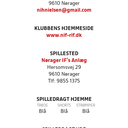
9610 Nørager
nihnielsen@gmail.com
KLUBBENS HJEMMESIDE
www.nif-rif.dk
SPILLESTED
Nørager IF's Anlæg
Hersomsvej 29
9610 Nørager
Tlf: 9855 1375
SPILLEDRAGT HJEMME
TRØJE
SHORTS
STRØMPER
Blå
Blå
Blå