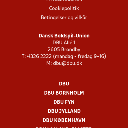
Cookiepolitik
Betingelser og vilkår
Dansk Boldspil-Union
DBU Allé 1
2605 Brøndby
T: 4326 2222 (mandag - fredag 9-16)
M:
dbu@dbu.dk
DBU
DBU BORNHOLM
DBU FYN
DBU JYLLAND
DBU KØBENHAVN