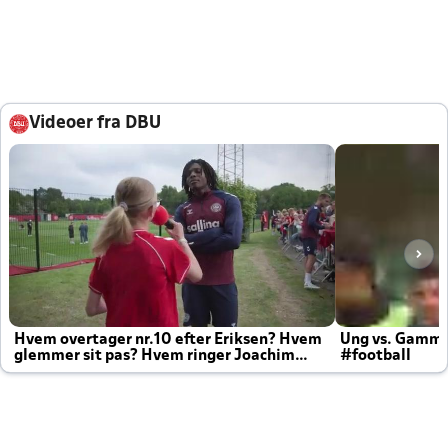
Videoer fra DBU
Hvem overtager nr.10 efter Eriksen? Hvem
Ung vs. Gamm
glemmer sit pas? Hvem ringer Joachim
#football
altid til efter kampe?