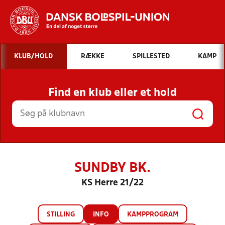
Hvad vil du søge efter?
KLUB/HOLD
RÆKKE
SPILLESTED
KAMP
INDHOLD OG NYHEDER
Find en klub eller et hold
STILLINGER, RESULTATER, KLUBBER OG
HOLD
SUNDBY BK.
KS Herre 21/22
STILLING
INFO
KAMPPROGRAM