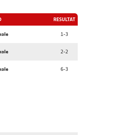
D
RESULTAT
kole
1
-
3
kole
2
-
2
kole
6
-
3