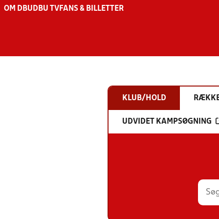
OM DBU
DBU TV
FANS & BILLETTER
KLUB/HOLD
RÆKK
UDVIDET KAMPSØGNING