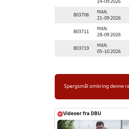
14-09 2026
MAN.
803706
21-09 2026
MAN.
803711
28-09 2026
MAN.
803719
05-10 2026
Spørgsmål omkring denne ræk
Videoer fra DBU
05