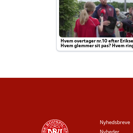
Hvem overtager nr.10 efter Eriks
Hvem glemmer sit pas? Hvem rin
Joachim altid til efter kampe?
Nyhedsbreve
Nyheder