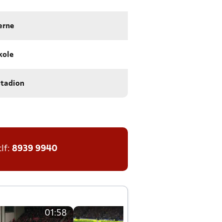
erne
kole
tadion
tlf:
8939 9940
01:58
01:58