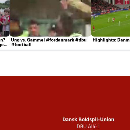
en?
Ung vs. Gammel #fordanmark #dbu
Highlights: Danma
ger
#football
Dansk Boldspil-Union
DBU Allé 1