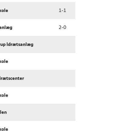
kole
1
-
1
sanlæg
2
-
0
rup Idrætsanlæg
kole
drætscenter
kole
llen
kole