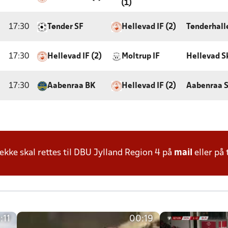
(1)
17:30
Tønder SF
Hellevad IF (2)
Tønderhall
17:30
Hellevad IF (2)
Moltrup IF
Hellevad S
17:30
Aabenraa BK
Hellevad IF (2)
Aabenraa S
ke skal rettes til DBU Jylland Region 4 på
mail
eller på 
:11
00:19