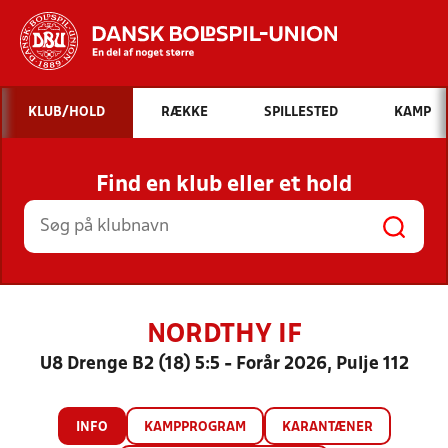
Hvad vil du søge efter?
KLUB/HOLD
RÆKKE
SPILLESTED
KAMP
INDHOLD OG NYHEDER
Find en klub eller et hold
STILLINGER, RESULTATER, KLUBBER OG
HOLD
NORDTHY IF
U8 Drenge B2 (18) 5:5 - Forår 2026, Pulje 112
INFO
KAMPPROGRAM
KARANTÆNER