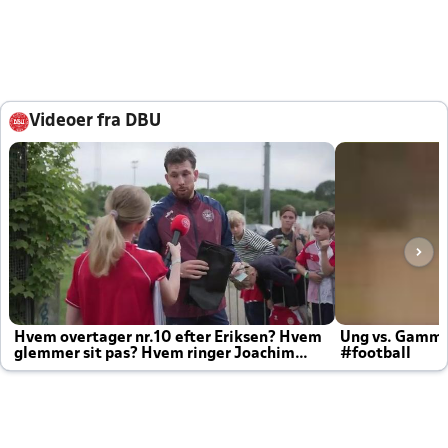
Videoer fra DBU
Hvem overtager nr.10 efter Eriksen? Hvem
Ung vs. Gamm
glemmer sit pas? Hvem ringer Joachim
#football
altid til efter kampe?