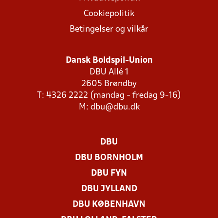
Cookiepolitik
Betingelser og vilkår
Dansk Boldspil-Union
DBU Allé 1
2605 Brøndby
T: 4326 2222 (mandag - fredag 9-16)
M:
dbu@dbu.dk
DBU
DBU BORNHOLM
DBU FYN
DBU JYLLAND
DBU KØBENHAVN