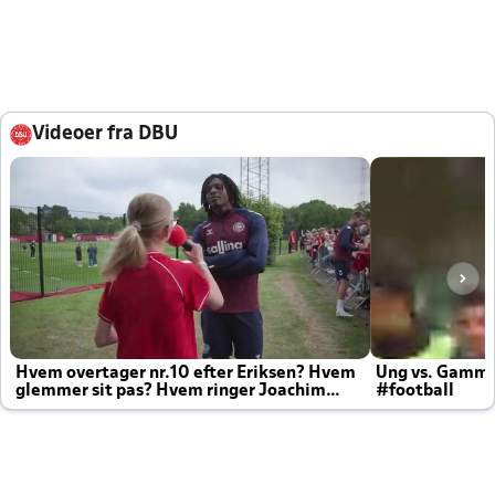
Videoer fra DBU
Hvem overtager nr.10 efter Eriksen? Hvem
Ung vs. Gamm
glemmer sit pas? Hvem ringer Joachim
#football
altid til efter kampe?