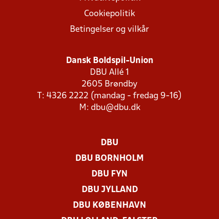
Cookiepolitik
Betingelser og vilkår
Dansk Boldspil-Union
DBU Allé 1
2605 Brøndby
T: 4326 2222 (mandag - fredag 9-16)
M:
dbu@dbu.dk
DBU
DBU BORNHOLM
DBU FYN
DBU JYLLAND
DBU KØBENHAVN