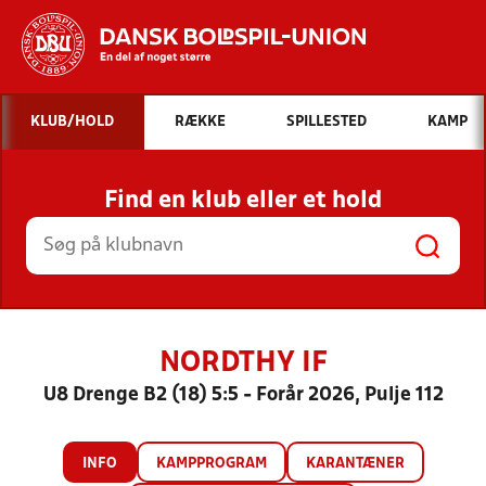
Hvad vil du søge efter?
KLUB/HOLD
RÆKKE
SPILLESTED
KAMP
INDHOLD OG NYHEDER
Find en klub eller et hold
STILLINGER, RESULTATER, KLUBBER OG
HOLD
NORDTHY IF
U8 Drenge B2 (18) 5:5 - Forår 2026, Pulje 112
INFO
KAMPPROGRAM
KARANTÆNER