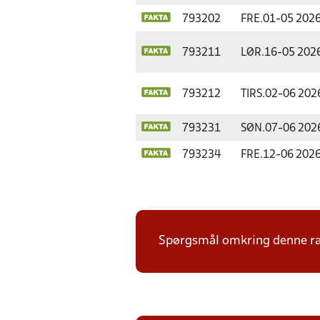
793202
FRE.
01-05 202
793211
LØR.
16-05 202
793212
TIRS.
02-06 202
793231
SØN.
07-06 202
793234
FRE.
12-06 202
Spørgsmål omkring denne ræk