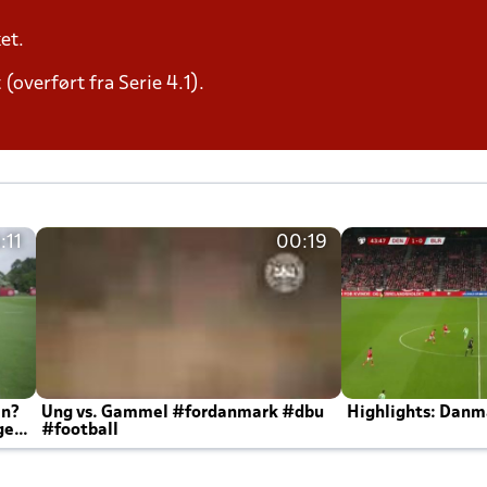
et.
(overført fra Serie 4.1).
:11
00:19
en?
Ung vs. Gammel #fordanmark #dbu
Highlights: Danma
ger
#football