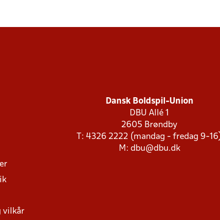
Dansk Boldspil-Union
DBU Allé 1
2605 Brøndby
T: 4326 2222 (mandag - fredag 9-16
M:
dbu@dbu.dk
ger
ik
 vilkår