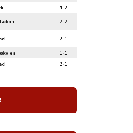
rk
4
-
2
tadion
2
-
2
ad
2
-
1
sskolen
1
-
1
ad
2
-
1
8