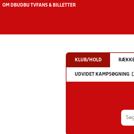
OM DBU
DBU TV
FANS & BILLETTER
KLUB/HOLD
RÆKK
UDVIDET KAMPSØGNING