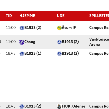
TID
HJEMME
UDE
SPILLESTE
11:00
B1913 (2)
Åsum IF
Campus Ro
Værktøjsce
6
11:00
Chang
B1913 (2)
Arena
6
18:45
B1913 (1)
B1913 (2)
Campus Ro
6
18:45
B1913 (2)
FIUK, Odense
Campus Ro