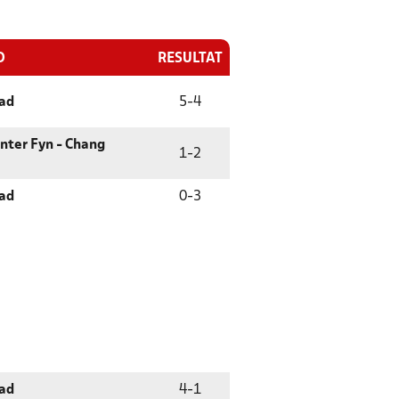
D
RESULTAT
ad
5
-
4
nter Fyn - Chang
1
-
2
ad
0
-
3
ad
4
-
1