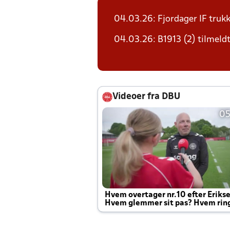
04.03.26: Fjordager IF trukk
04.03.26: B1913 (2) tilmeldt 
Videoer fra DBU
05
Hvem overtager nr.10 efter Eriks
Hvem glemmer sit pas? Hvem rin
Joachim altid til efter kampe?