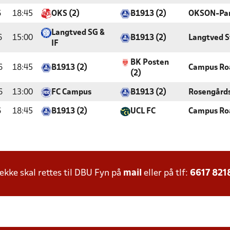
6
18:45
OKS (2)
B1913 (2)
OKSON-Pa
Langtved SG &
6
15:00
B1913 (2)
Langtved S
IF
BK Posten
6
18:45
B1913 (2)
Campus Ro
(2)
6
13:00
FC Campus
B1913 (2)
Rosengård
6
18:45
B1913 (2)
UCL FC
Campus Ro
ke skal rettes til DBU Fyn på
mail
eller på tlf:
6617 821