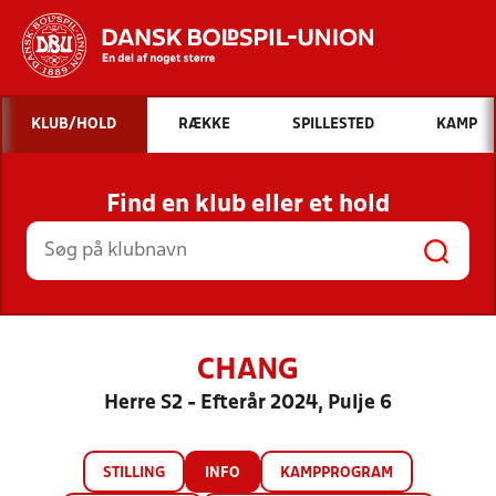
Hvad vil du søge efter?
KLUB/HOLD
RÆKKE
SPILLESTED
KAMP
INDHOLD OG NYHEDER
Find en klub eller et hold
STILLINGER, RESULTATER, KLUBBER OG
HOLD
CHANG
Herre S2 - Efterår 2024, Pulje 6
STILLING
INFO
KAMPPROGRAM