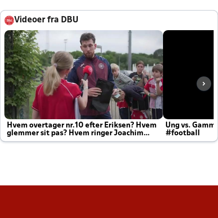
Videoer fra DBU
Hvem overtager nr.10 efter Eriksen? Hvem
Ung vs. Gamm
glemmer sit pas? Hvem ringer Joachim
#football
altid til efter kampe?