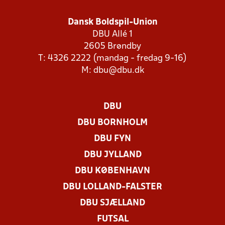
Dansk Boldspil-Union
DBU Allé 1
2605 Brøndby
T: 4326 2222 (mandag - fredag 9-16)
M:
dbu@dbu.dk
DBU
DBU BORNHOLM
DBU FYN
DBU JYLLAND
DBU KØBENHAVN
DBU LOLLAND-FALSTER
DBU SJÆLLAND
FUTSAL