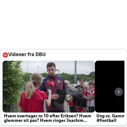
Videoer fra DBU
Hvem overtager nr.10 efter Eriksen? Hvem
Ung vs. Gamm
glemmer sit pas? Hvem ringer Joachim
#football
altid til efter kampe?