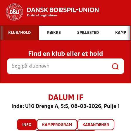
Hvad vil du søge efter?
KLUB/HOLD
RÆKKE
SPILLESTED
KAMP
INDHOLD OG NYHEDER
Find en klub eller et hold
STILLINGER, RESULTATER, KLUBBER OG
HOLD
DALUM IF
Inde: U10 Drenge A, 5:5, 08-03-2026, Pulje 1
INFO
KAMPPROGRAM
KARANTÆNER