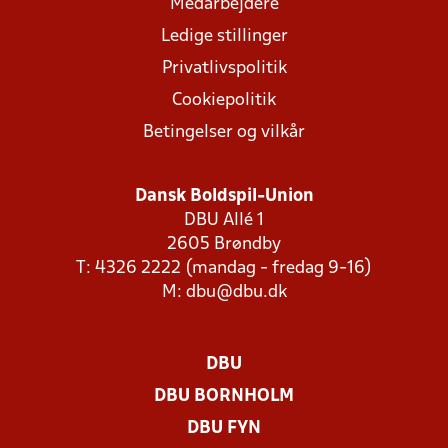
Medarbejdere
Ledige stillinger
Privatlivspolitik
Cookiepolitik
Betingelser og vilkår
Dansk Boldspil-Union
DBU Allé 1
2605 Brøndby
T: 4326 2222 (mandag - fredag 9-16)
M:
dbu@dbu.dk
DBU
DBU BORNHOLM
DBU FYN