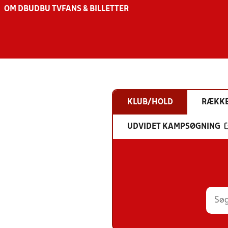
OM DBU
DBU TV
FANS & BILLETTER
KLUB/HOLD
RÆKK
UDVIDET KAMPSØGNING