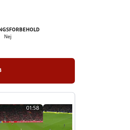
NGSFORBEHOLD
Nej
8
01:58
01:58