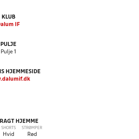
KLUB
alum IF
PULJE
Pulje 1
S HJEMMESIDE
dalumif.dk
DRAGT HJEMME
SHORTS
STRØMPER
Hvid
Rød