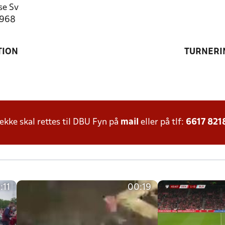
se Sv
2968
TION
TURNERI
ke skal rettes til DBU Fyn på
mail
eller på tlf:
6617 821
:11
00:19