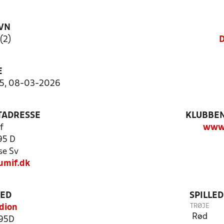
VN
(2)
D
E
5:5, 08-03-2026
TADRESSE
KLUBBEN
f
www.
95 D
se Sv
umif.dk
TED
SPILLE
TRØJE
dion
Rød
 95D