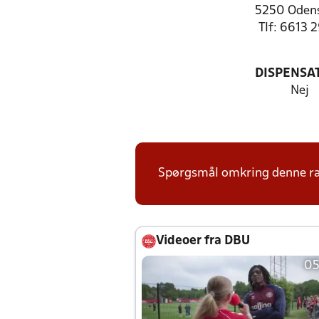
5250 Oden
Tlf: 6613 
DISPENSA
Nej
Spørgsmål omkring denne ræk
Videoer fra DBU
05