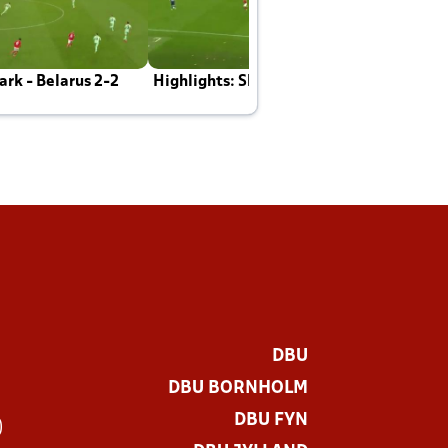
rk - Belarus 2-2
Highlights: Skotland - Danmark 4-2
J
E
DBU
DBU BORNHOLM
DBU FYN
)