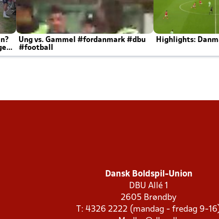
en?
Ung vs. Gammel #fordanmark #dbu
Highlights: Danma
ger
#football
Dansk Boldspil-Union
DBU Allé 1
2605 Brøndby
T: 4326 2222 (mandag - fredag 9-16