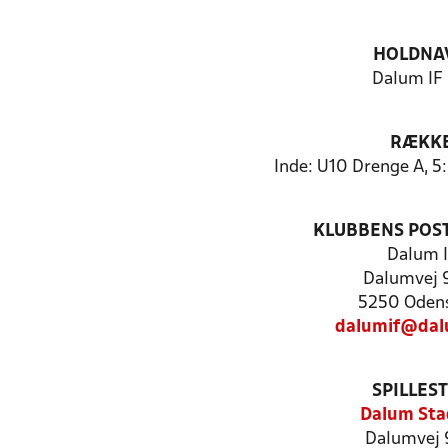
HOLDNA
Dalum IF 
RÆKK
Inde: U10 Drenge A, 
KLUBBENS POS
Dalum I
Dalumvej 
5250 Oden
dalumif@dal
SPILLES
Dalum Sta
Dalumvej