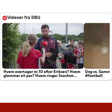
Videoer fra DBU
Hvem overtager nr.10 efter Eriksen? Hvem
Ung vs. Gamm
glemmer sit pas? Hvem ringer Joachim
#football
altid til efter kampe?