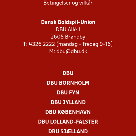
Betingelser og vilkår
Dansk Boldspil-Union
DBU Allé 1
2605 Brøndby
T: 4326 2222 (mandag - fredag 9-16)
M:
dbu@dbu.dk
DBU
DBU BORNHOLM
DBU FYN
DBU JYLLAND
DBU KØBENHAVN
DBU LOLLAND-FALSTER
DBU SJÆLLAND