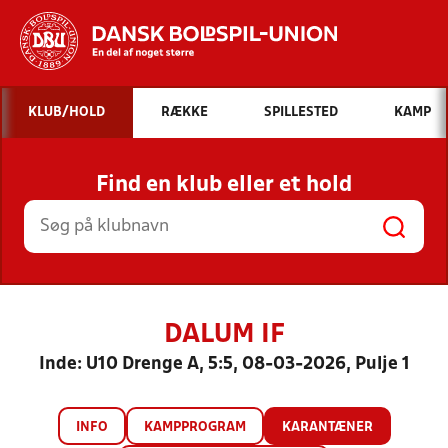
Hvad vil du søge efter?
KLUB/HOLD
RÆKKE
SPILLESTED
KAMP
INDHOLD OG NYHEDER
Find en klub eller et hold
STILLINGER, RESULTATER, KLUBBER OG
HOLD
DALUM IF
Inde: U10 Drenge A, 5:5, 08-03-2026, Pulje 1
INFO
KAMPPROGRAM
KARANTÆNER