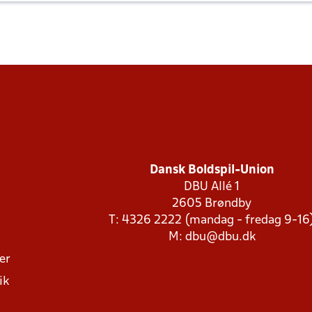
Dansk Boldspil-Union
DBU Allé 1
2605 Brøndby
T: 4326 2222 (mandag - fredag 9-16
M:
dbu@dbu.dk
ger
ik