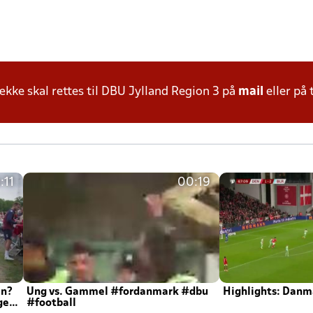
ke skal rettes til DBU Jylland Region 3 på
mail
eller på 
:11
00:19
en?
Ung vs. Gammel #fordanmark #dbu
Highlights: Danma
ger
#football