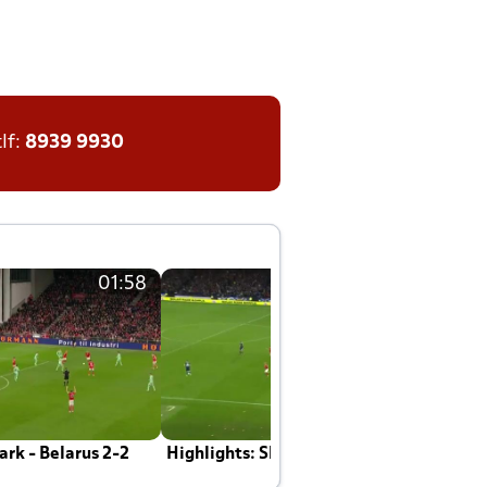
tlf:
8939 9930
01:58
01:58
rk - Belarus 2-2
Highlights: Skotland - Danmark 4-2
J
E