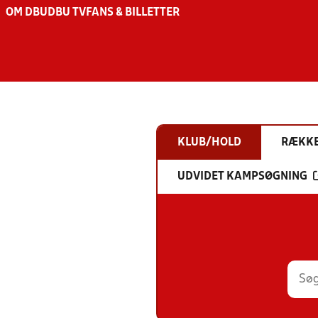
OM DBU
DBU TV
FANS & BILLETTER
KLUB/HOLD
RÆKK
UDVIDET KAMPSØGNING